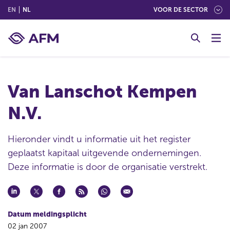
(ENGLISH)
(NEDERLANDS (NEDERLAND))
EN
NL
VOOR DE SECTOR
G
o
t
o
c
Van Lanschot Kempen
o
n
N.V.
t
e
n
Hieronder vindt u informatie uit het register
t
geplaatst kapitaal uitgevende ondernemingen.
Deze informatie is door de organisatie verstrekt.
Datum meldingsplicht
02 jan 2007