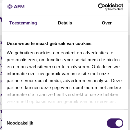
t
i
e
s
r
t
Vorige melding
r
e
Toestemming
Details
Over
e
r
s
r
u
e
l
s
Soort aandeel
Aandelen A
Deze website maakt gebruik van cookies
t
u
ISIN
NL0000302636
We gebruiken cookies om content en advertenties te
a
l
Toelichting
1,00
personaliseren, om functies voor social media te bieden
a
t
t
a
Vorige melding
16.102.500
en om ons websiteverkeer te analyseren. Ook delen we
a
informatie over uw gebruik van onze site met onze
Aantal stemmen
1,00
t
partners voor social media, adverteren en analyse. Deze
Nominale waarde
16.102.500
partners kunnen deze gegevens combineren met andere
informatie die u aan ze heeft verstrekt of die ze hebben
Soort aandeel
Aandelen B
verzameld op basis van uw gebruik van hun services.
ISIN
NL0000302636
Toelichting
1,00
T
Vorige melding
16.308.681
Noodzakelijk
o
Aantal stemmen
1,00