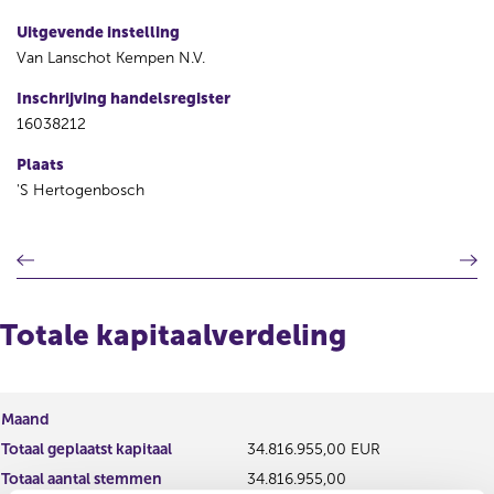
Uitgevende instelling
Van Lanschot Kempen N.V.
Inschrijving handelsregister
16038212
Plaats
'S Hertogenbosch
V
V
o
o
r
l
i
g
Totale kapitaalverdeling
g
e
e
n
r
d
e
e
Maand
g
r
Totaal geplaatst kapitaal
34.816.955,00 EUR
i
e
s
g
Totaal aantal stemmen
34.816.955,00