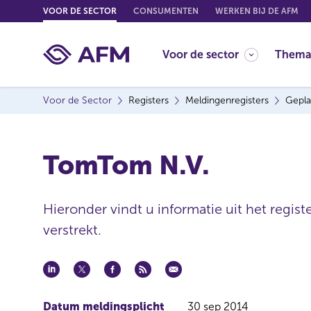
G
VOOR DE SECTOR
CONSUMENTEN
WERKEN BIJ DE AFM
o
t
Voor de sector
Thema
o
c
o
Voor de Sector
Registers
Meldingenregisters
Gepla
n
t
e
TomTom N.V.
n
t
Hieronder vindt u informatie uit het regis
verstrekt.
Datum meldingsplicht
30 sep 2014