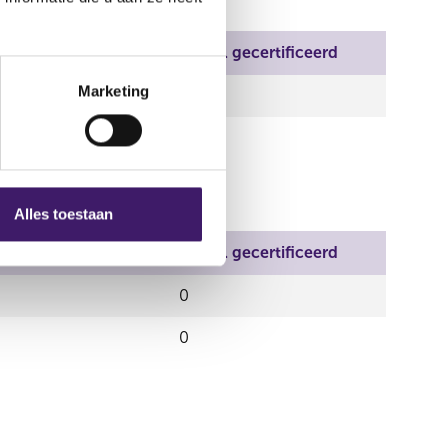
n per aandeel
Aantal gecertificeerd
Marketing
0
Alles toestaan
n per aandeel
Aantal gecertificeerd
0
0