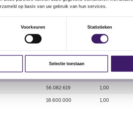
erzameld op basis van uw gebruik van hun services.
nale waarde
Aantal geplaatst
Aantal stemme
Voorkeuren
Statistieken
54.082.619
1,00
Selectie toestaan
nale waarde
Aantal geplaatst
Aantal stemme
56.082.619
1,00
18.600.000
1,00