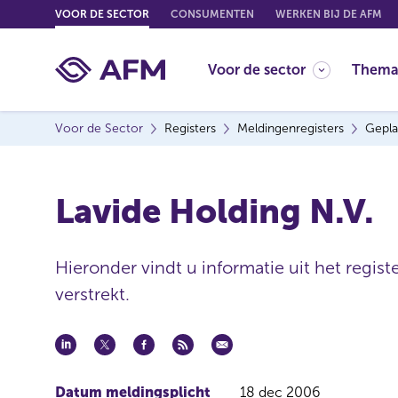
G
VOOR DE SECTOR
CONSUMENTEN
WERKEN BIJ DE AFM
o
t
Voor de sector
Thema
o
c
o
Voor de Sector
Registers
Meldingenregisters
Gepla
n
t
e
Lavide Holding N.V.
n
t
Hieronder vindt u informatie uit het regis
verstrekt.
Datum meldingsplicht
18 dec 2006