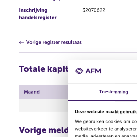
Inschrijving
32070622
handelsregister
Vorige register resultaat
Totale kapitaalverdeling
Maand
Totaal geplaatst kapit
Toestemming
8.961.914,28 EUR
Deze website maakt gebruik
We gebruiken cookies om cont
Vorige melding
websiteverkeer te analyseren
media, adverteren en analys