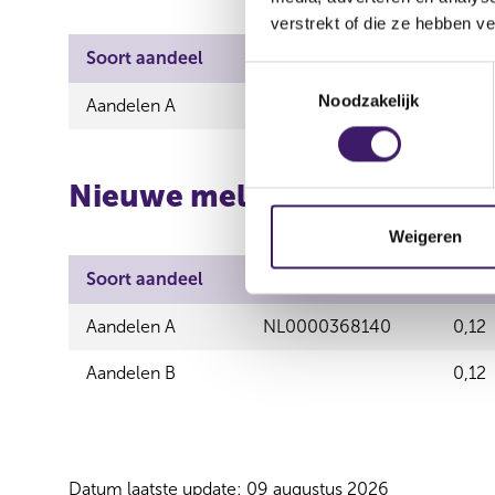
verstrekt of die ze hebben v
Soort aandeel
ISIN
Nomi
T
Noodzakelijk
o
Aandelen A
NL0000368140
0,12
e
s
t
Nieuwe melding
e
m
Weigeren
m
Soort aandeel
ISIN
Nomi
i
n
Aandelen A
NL0000368140
0,12
g
s
Aandelen B
0,12
s
e
l
e
Datum laatste update: 09 augustus 2026