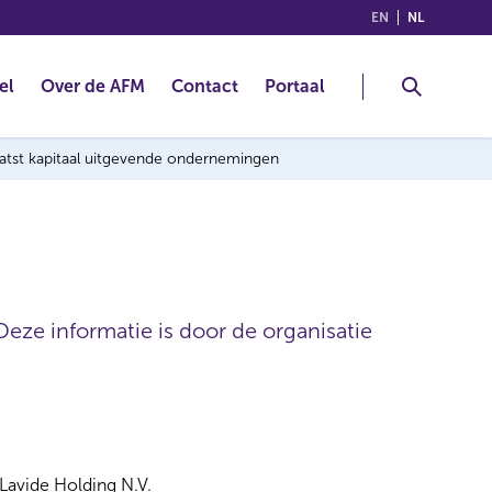
(ENGLISH)
(NEDERLA
EN
NL
el
Over de AFM
Contact
Portaal
laatst kapitaal uitgevende ondernemingen
Deze informatie is door de organisatie
Lavide Holding N.V.