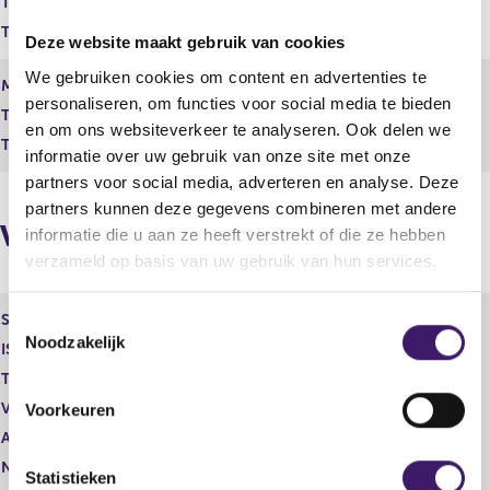
Totaal geplaatst kapitaal
460,284,178.00
r
e
e
r
Totaal aantal stemmen
460,284,178.00
Deze website maakt gebruik van cookies
s
r
u
e
We gebruiken cookies om content en advertenties te
de
Maand
2
maand
l
s
personaliseren, om functies voor social media te bieden
Totaal geplaatst kapitaal
t
460,354,782.00
u
en om ons websiteverkeer te analyseren. Ook delen we
a
l
Totaal aantal stemmen
460,354,782.00
informatie over uw gebruik van onze site met onze
a
t
t
a
partners voor social media, adverteren en analyse. Deze
a
partners kunnen deze gegevens combineren met andere
t
Vorige melding
informatie die u aan ze heeft verstrekt of die ze hebben
verzameld op basis van uw gebruik van hun services.
Soort aandeel
Gewoon aandeel
T
Noodzakelijk
o
ISIN
GB00BDCPN049
e
Toelichting
0,01
s
Vorige melding
460.278.557
Voorkeuren
t
Aantal stemmen
1,00
e
Nominale waarde
0
m
Statistieken