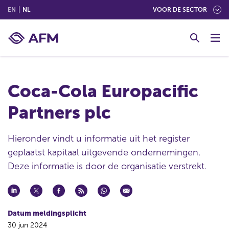
(ENGLISH)
(NEDERLANDS (NEDERLAND))
EN
NL
VOOR DE SECTOR
G
o
t
o
c
Coca-Cola Europacific
o
n
Partners plc
t
e
n
Hieronder vindt u informatie uit het register
t
geplaatst kapitaal uitgevende ondernemingen.
Deze informatie is door de organisatie verstrekt.
Datum meldingsplicht
30 jun 2024