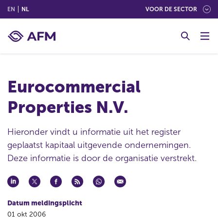
(ENGLISH)
(NEDERLANDS (NEDERLAND))
EN
NL
VOOR DE SECTOR
G
o
t
o
c
Eurocommercial
o
n
Properties N.V.
t
e
n
Hieronder vindt u informatie uit het register
t
geplaatst kapitaal uitgevende ondernemingen.
Deze informatie is door de organisatie verstrekt.
Datum meldingsplicht
01 okt 2006