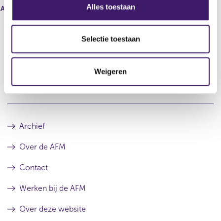
s
Alles toestaan
Aantal stemmen per aandeel
0
e
l
e
Selectie toestaan
c
t
Datum laatste update: 09 augustus 2026
Weigeren
i
e
Archief
Over de AFM
Contact
Werken bij de AFM
Over deze website