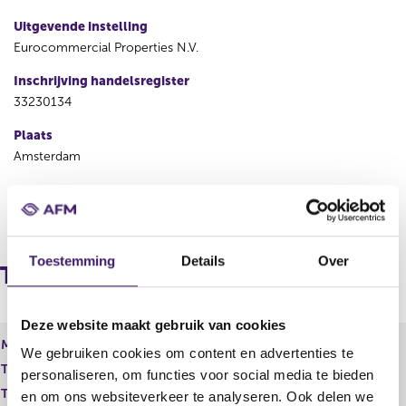
Uitgevende instelling
Eurocommercial Properties N.V.
Inschrijving handelsregister
33230134
Plaats
Amsterdam
V
V
o
o
r
l
Toestemming
Details
Over
i
g
Totale kapitaalverdeling
g
e
e
n
r
d
Deze website maakt gebruik van cookies
e
e
Maand
We gebruiken cookies om content en advertenties te
g
r
Totaal geplaatst kapitaal
176.388.094,00 EUR
i
e
personaliseren, om functies voor social media te bieden
s
g
Totaal aantal stemmen
352.776.188,00
en om ons websiteverkeer te analyseren. Ook delen we