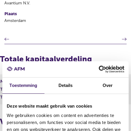
Avantium N.V.
Plaats
Amsterdam
V
V
o
o
r
l
i
g
Totale kapitaalverdeling
g
e
e
n
r
d
e
e
Maand
g
r
Toestemming
Details
Over
Totaal geplaatst kapitaal
4.328.003,60 EUR
i
e
s
g
Totaal aantal stemmen
43.280.036,00
t
i
Deze website maakt gebruik van cookies
e
s
r
t
We gebruiken cookies om content en advertenties te
Vorige melding
r
e
personaliseren, om functies voor social media te bieden
e
r
en om ons websiteverkeer te analyseren. Ook delen we