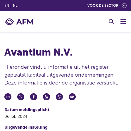
(ENGLISH)
(NEDERLANDS (NEDERLAND))
EN
NL
VOOR DE SECTOR
G
o
t
o
c
Avantium N.V.
o
n
t
Hieronder vindt u informatie uit het register
e
geplaatst kapitaal uitgevende ondernemingen.
n
Deze informatie is door de organisatie verstrekt.
t
Datum meldingsplicht
06 feb 2024
Uitgevende instelling