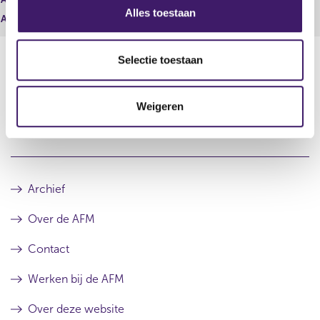
s
Alles toestaan
Aantal stemmen per aandeel
0
e
l
e
Selectie toestaan
c
t
Datum laatste update: 07 augustus 2026
Weigeren
i
e
Archief
Over de AFM
Contact
Werken bij de AFM
Over deze website