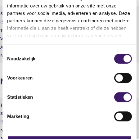
s
r
informatie over uw gebruik van onze site met onze
u
e
partners voor social media, adverteren en analyse. Deze
l
s
Soort aandeel
Gewoon aandeel
t
u
partners kunnen deze gegevens combineren met andere
ISIN
NL0012047823
a
l
informatie die u aan ze heeft verstrekt of die ze hebben
Toelichting
0,10
a
t
verzameld op basis van uw gebruik van hun services.
t
a
Vorige melding
43.230.036
a
Aantal stemmen
1,00
t
T
Nominale waarde
0
Noodzakelijk
o
e
s
Voorkeuren
Nieuwe melding
t
e
m
Statistieken
m
Toelichting
Gewoon aandeel
i
Soort aandeel
NL0012047823
Marketing
n
ISIN
0,10
g
Nominale waarde
43.280.036
s
Aantal geplaatst
1,00