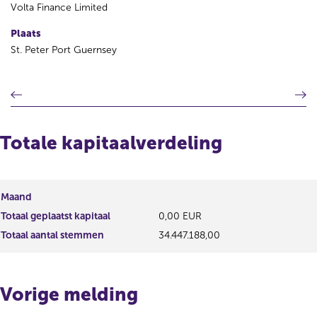
Volta Finance Limited
Plaats
St. Peter Port Guernsey
V
V
o
o
r
l
i
g
Totale kapitaalverdeling
g
e
e
n
r
d
e
e
Maand
g
r
Totaal geplaatst kapitaal
0,00 EUR
i
e
s
g
Totaal aantal stemmen
34.447.188,00
t
i
e
s
r
t
Vorige melding
r
e
e
r