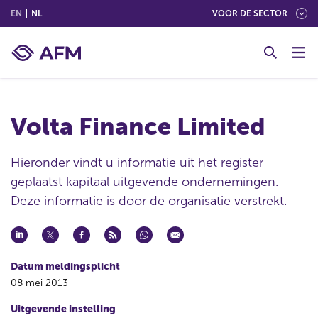
(ENGLISH)
(NEDERLANDS (NEDERLAND))
EN
NL
VOOR DE SECTOR
G
o
t
o
c
Volta Finance Limited
o
n
t
Hieronder vindt u informatie uit het register
e
geplaatst kapitaal uitgevende ondernemingen.
n
Deze informatie is door de organisatie verstrekt.
t
Datum meldingsplicht
08 mei 2013
Uitgevende instelling