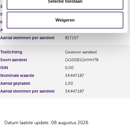
e
Selectie toestaan
Soort aandeel
c
t
ISIN
0,00
Weigeren
i
Nominale waarde
871.157
e
Aantal geplaatst
0,00
Aantal stemmen per aandeel
817.157
Toelichting
Gewoon aandeel
Soort aandeel
GG00B1GHHH78
ISIN
0,00
Nominale waarde
34.447.187
Aantal geplaatst
1,00
Aantal stemmen per aandeel
34.447.187
Datum laatste update: 08 augustus 2026