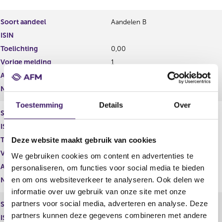
s
r
u
e
l
s
Soort aandeel
Aandelen B
t
u
ISIN
a
l
Toelichting
0,00
a
t
t
a
Vorige melding
1
a
Aantal stemmen
1,00
t
Nominale waarde
1
Toestemming
Details
Over
Soort aandeel
Aandelen C
ISIN
Toelichting
0,00
Deze website maakt gebruik van cookies
Vorige melding
548.435
We gebruiken cookies om content en advertenties te
Aantal stemmen
1,00
personaliseren, om functies voor social media te bieden
en om ons websiteverkeer te analyseren. Ook delen we
Nominale waarde
548.435
informatie over uw gebruik van onze site met onze
partners voor social media, adverteren en analyse. Deze
Soort aandeel
Gewoon aandeel
partners kunnen deze gegevens combineren met andere
ISIN
GG00B1GHHH78