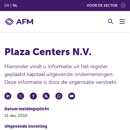
(ENGLISH)
(NEDERLANDS (NEDERLAND))
EN
NL
VOOR DE SECTOR
G
o
t
o
c
Plaza Centers N.V.
o
n
t
Hieronder vindt u informatie uit het register
e
geplaatst kapitaal uitgevende ondernemingen.
n
Deze informatie is door de organisatie verstrekt.
t
Datum meldingsplicht
31 dec 2010
Uitgevende instelling