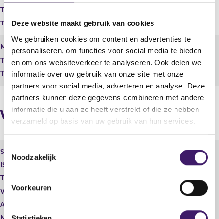
r
t
Totaal geplaatst kapitaal
2,966,512.73
r
e
e
r
Totaal aantal stemmen
296,651,273
Deze website maakt gebruik van cookies
s
r
We gebruiken cookies om content en advertenties te
u
e
de
Maand
2
maand
personaliseren, om functies voor social media te bieden
l
s
Totaal geplaatst kapitaal
t
2,966,555.18
u
en om ons websiteverkeer te analyseren. Ook delen we
a
l
Totaal aantal stemmen
296,655,518
informatie over uw gebruik van onze site met onze
a
t
partners voor social media, adverteren en analyse. Deze
t
a
partners kunnen deze gegevens combineren met andere
a
informatie die u aan ze heeft verstrekt of die ze hebben
t
Vorige melding
verzameld op basis van uw gebruik van hun services.
T
Soort aandeel
Gewoon aandeel
Noodzakelijk
o
ISIN
NL0011882741
e
Toelichting
0,01
s
Voorkeuren
Vorige melding
296.509.861
t
Aantal stemmen
1,00
e
Nominale waarde
0
m
Statistieken