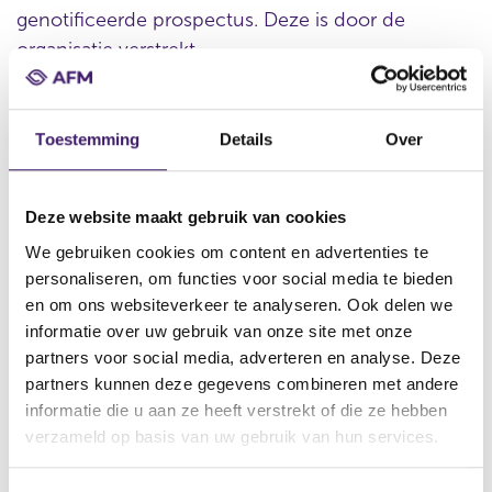
genotificeerde prospectus. Deze is door de
organisatie verstrekt.
Toestemming
Details
Over
Datum ontvangst notificatie
03 nov 2023
Datum ontvangen document
Deze website maakt gebruik van cookies
03 nov 2023
We gebruiken cookies om content en advertenties te
personaliseren, om functies voor social media te bieden
Naam van de instelling
en om ons websiteverkeer te analyseren. Ook delen we
GOLDMAN SACHS INTERNATIONAL, Goldman, Sachs & Co.
informatie over uw gebruik van onze site met onze
Wertpapier GmbH, GOLDMAN SACHS FINANCE CORP
INTERNATIONAL LTD
partners voor social media, adverteren en analyse. Deze
partners kunnen deze gegevens combineren met andere
Omschrijving van de transactie
informatie die u aan ze heeft verstrekt of die ze hebben
Supplement Series P programme for the issuance of warrants,
verzameld op basis van uw gebruik van hun services.
notes and certificates with respect to the Securities
Naam bevoegde autoriteit