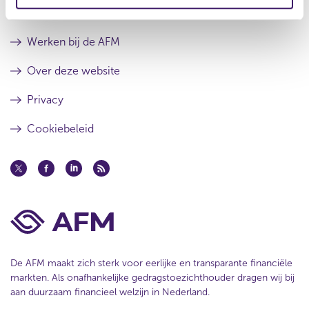
e
r
e
Contact
s
r
u
e
Werken bij de AFM
l
s
t
u
Over deze website
a
l
a
t
Privacy
t
a
a
Cookiebeleid
t
De AFM maakt zich sterk voor eerlijke en transparante financiële
markten. Als onafhankelijke gedragstoezichthouder dragen wij bij
aan duurzaam financieel welzijn in Nederland.