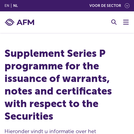
(ENGLISH)
(NEDERLANDS (NEDERLAND))
EN
NL
VOOR DE SECTOR
G
o
t
o
c
Supplement Series P
o
n
programme for the
t
e
issuance of warrants,
n
t
notes and certificates
with respect to the
Securities
Hieronder vindt u informatie over het