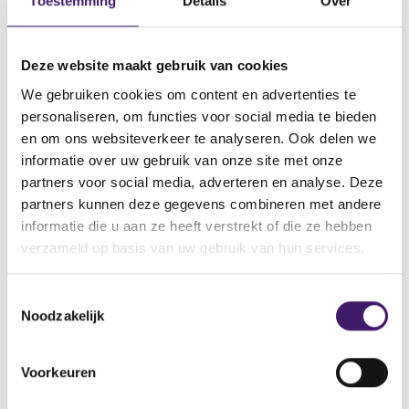
Toestemming
Details
Over
Datum ontvangen document
15 jun 2023
Deze website maakt gebruik van cookies
Naam van de instelling
We gebruiken cookies om content en advertenties te
UBS AG
personaliseren, om functies voor social media te bieden
Omschrijving van de transactie
en om ons websiteverkeer te analyseren. Ook delen we
Prospectus Euro Note Programma
informatie over uw gebruik van onze site met onze
partners voor social media, adverteren en analyse. Deze
Naam bevoegde autoriteit
partners kunnen deze gegevens combineren met andere
CENTRAL BANK OF IRELAND
informatie die u aan ze heeft verstrekt of die ze hebben
Land bevoegde autoriteit
verzameld op basis van uw gebruik van hun services.
Ierland
T
Noodzakelijk
o
V
V
o
o
e
r
l
s
Voorkeuren
i
g
t
g
e
e