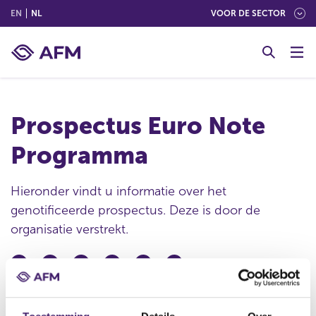
(ENGLISH)
(NEDERLANDS (NEDERLAND))
EN
NL
VOOR DE SECTOR
G
o
t
o
c
Prospectus Euro Note
o
n
Programma
t
e
n
Hieronder vindt u informatie over het
t
genotificeerde prospectus. Deze is door de
organisatie verstrekt.
Datum ontvangst notificatie
15 jun 2023