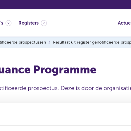
's
Registers
Actue
ificeerde prospectussen
Resultaat uit register genotificeerde pro
suance Programme
tificeerde prospectus. Deze is door de organisatie
Datum ontvangen
document