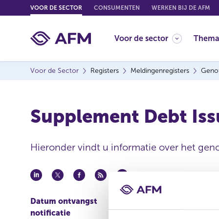
G
VOOR DE SECTOR
CONSUMENTEN
WERKEN BIJ DE AFM
o
t
Voor de sector
Thema
o
c
o
Voor de Sector
Registers
Meldingenregisters
Genot
n
t
e
Supplement Debt Is
n
t
Hieronder vindt u informatie over het geno
Datum ontvangst
23 feb 2022
notificatie