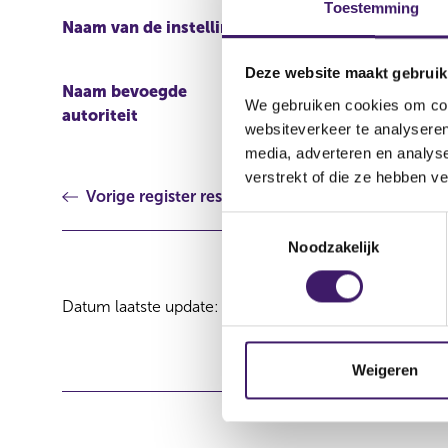
Toestemming
Naam van de instelling
Nestlé Finance Internat
INC.
Deze website maakt gebruik
Naam bevoegde
COMMISSION DE SURV
We gebruiken cookies om cont
autoriteit
FINANCIER (CSSF)
websiteverkeer te analyseren
media, adverteren en analys
verstrekt of die ze hebben v
Vorige register resultaat
T
Noodzakelijk
o
e
s
Datum laatste update: 08 augustus 2026
t
e
m
Weigeren
m
i
n