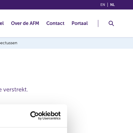
(ENGLISH)
(NEDERLA
EN
NL
el
Over de AFM
Contact
Portaal
spectussen
 verstrekt.
23 feb 2022