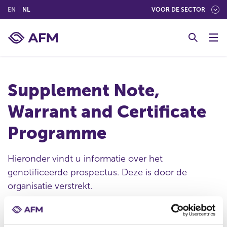
(ENGLISH)
(NEDERLANDS (NEDERLAND))
EN
NL
VOOR DE SECTOR
G
o
t
o
c
Supplement Note,
o
n
Warrant and Certificate
t
e
Programme
n
t
Hieronder vindt u informatie over het
genotificeerde prospectus. Deze is door de
organisatie verstrekt.