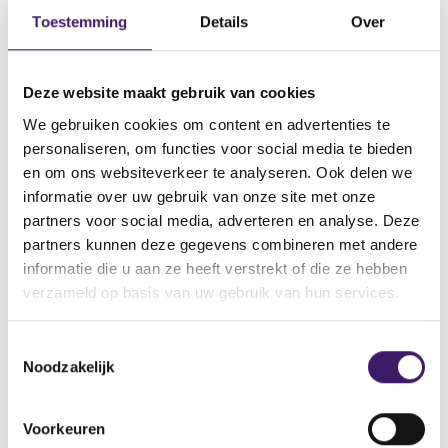
Datum ontvangst notificatie
Toestemming
Details
Over
22 feb 2022
Datum ontvangen document
Deze website maakt gebruik van cookies
22 feb 2022
We gebruiken cookies om content en advertenties te
Naam van de instelling
personaliseren, om functies voor social media te bieden
Nomura Bank International Plc
en om ons websiteverkeer te analyseren. Ook delen we
Omschrijving van de transactie
informatie over uw gebruik van onze site met onze
Supplement Note, Warrant and Certificate Programme
partners voor social media, adverteren en analyse. Deze
partners kunnen deze gegevens combineren met andere
Naam bevoegde autoriteit
informatie die u aan ze heeft verstrekt of die ze hebben
CENTRAL BANK OF IRELAND
verzameld op basis van uw gebruik van hun services.
Land bevoegde autoriteit
Ierland
T
Noodzakelijk
o
e
V
V
o
o
s
Voorkeuren
r
l
t