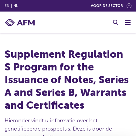
(ENGLISH)
(NEDERLANDS (NEDERLAND))
EN
NL
VOOR DE SECTOR
G
o
t
o
c
Supplement Regulation
o
n
S Program for the
t
e
Issuance of Notes, Series
n
t
A and Series B, Warrants
and Certificates
Hieronder vindt u informatie over het
genotificeerde prospectus. Deze is door de