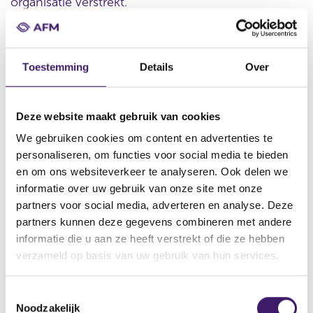
organisatie verstrekt.
Toestemming
Details
Over
Datum ontvangst notificatie
09 feb 2022
Datum ontvangen document
Deze website maakt gebruik van cookies
09 feb 2022
We gebruiken cookies om content en advertenties te
Naam van de instelling
personaliseren, om functies voor social media te bieden
MORGAN STANLEY & CO. INTERNATIONAL PLC, MORGAN
en om ons websiteverkeer te analyseren. Ook delen we
STANLEY, Morgan Stanley B.V., MORGAN STANLEY FINANCE LLC
informatie over uw gebruik van onze site met onze
partners voor social media, adverteren en analyse. Deze
Omschrijving van de transactie
partners kunnen deze gegevens combineren met andere
Supplement Regulation S Program for the Issuance of Notes,
Series A and Series B, Warrants and Certificates
informatie die u aan ze heeft verstrekt of die ze hebben
verzameld op basis van uw gebruik van hun services.
Naam bevoegde autoriteit
COMMISSION DE SURVEILLANCE DU SECTEUR FINANCIER
T
(CSSF)
Noodzakelijk
o