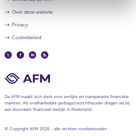
l
s
t
u
Over deze website
a
l
a
t
Privacy
t
a
a
Cookiebeleid
t
De AFM maakt zich sterk voor eerlijke en transparante financiële
markten. Als onafhankelijke gedragstoezichthouder dragen wij bij
aan duurzaam financieel welzijn in Nederland.
© Copyright AFM 2026 - alle rechten voorbehouden