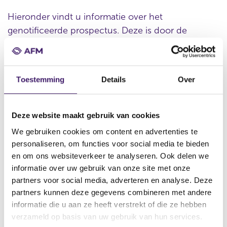
Hieronder vindt u informatie over het
genotificeerde prospectus. Deze is door de
organisatie verstrekt.
Toestemming
Details
Over
Datum ontvangst notificatie
23 sep 2011
Deze website maakt gebruik van cookies
Datum ontvangen document
We gebruiken cookies om content en advertenties te
07 jul 2011
personaliseren, om functies voor social media te bieden
Naam van de instelling
en om ons websiteverkeer te analyseren. Ook delen we
GE SCF
informatie over uw gebruik van onze site met onze
partners voor social media, adverteren en analyse. Deze
Omschrijving van de transactie
partners kunnen deze gegevens combineren met andere
€ 5,000,000,000 Euro Medium Term Note Programme for the
informatie die u aan ze heeft verstrekt of die ze hebben
issue of Obligations Foncières due from one month from the
date of original issue
verzameld op basis van uw gebruik van hun services.