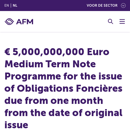
(ENGLISH)
(NEDERLANDS (NEDERLAND))
EN
NL
VOOR DE SECTOR
G
o
t
o
c
€ 5,000,000,000 Euro
o
n
Medium Term Note
t
e
Programme for the issue
n
t
of Obligations Foncières
due from one month
from the date of original
issue