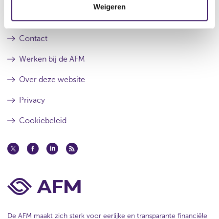
e
s
Weigeren
i
r
t
Over de AFM
e
r
e
e
r
Contact
s
r
u
e
Werken bij de AFM
l
s
t
u
Over deze website
a
l
a
t
Privacy
t
a
a
Cookiebeleid
t
De AFM maakt zich sterk voor eerlijke en transparante financiële