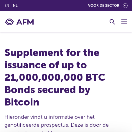
(ENGLISH)
(NEDERLANDS (NEDERLAND))
EN
NL
VOOR DE SECTOR
G
o
t
o
c
Supplement for the
o
n
issuance of up to
t
e
21,000,000,000 BTC
n
t
Bonds secured by
Bitcoin
Hieronder vindt u informatie over het
genotificeerde prospectus. Deze is door de