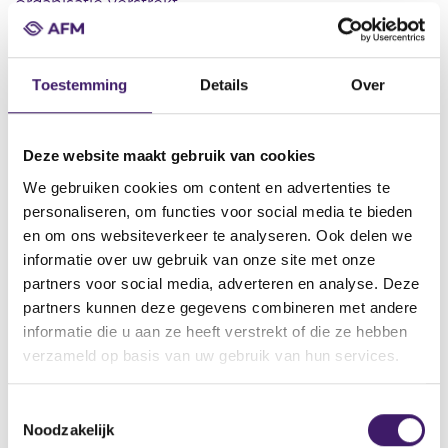
organisatie verstrekt.
Toestemming
Details
Over
Datum ontvangst notificatie
01 feb 2021
Datum ontvangen document
Deze website maakt gebruik van cookies
01 feb 2021
We gebruiken cookies om content en advertenties te
personaliseren, om functies voor social media te bieden
Naam van de instelling
en om ons websiteverkeer te analyseren. Ook delen we
ETC Issuance GmbH
informatie over uw gebruik van onze site met onze
Omschrijving van de transactie
partners voor social media, adverteren en analyse. Deze
Supplement for the issuance of up to 21,000,000,000 BTC
partners kunnen deze gegevens combineren met andere
Bonds secured by Bitcoin
informatie die u aan ze heeft verstrekt of die ze hebben
verzameld op basis van uw gebruik van hun services.
Naam bevoegde autoriteit
BUNDESANSTALT FÜR
FINANZDIENSTLEISTUNGSAUFSICHT(BaFin)
T
Noodzakelijk
o
Land bevoegde autoriteit