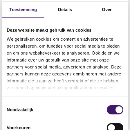
Datum ontvangst notificatie
Toestemming
Details
Over
07 dec 2020
Datum ontvangen document
07 dec 2020
Deze website maakt gebruik van cookies
Naam van de instelling
We gebruiken cookies om content en advertenties te
Siemens Financieringsmaatschappij N.V.
personaliseren, om functies voor social media te bieden
en om ons websiteverkeer te analyseren. Ook delen we
Omschrijving van de transactie
informatie over uw gebruik van onze site met onze
PROGRAMME FOR THE ISSUANCE OF DEBT INSTRUMENTS
partners voor social media, adverteren en analyse. Deze
Naam bevoegde autoriteit
partners kunnen deze gegevens combineren met andere
COMMISSION DE SURVEILLANCE DU SECTEUR FINANCIER
informatie die u aan ze heeft verstrekt of die ze hebben
(CSSF)
verzameld op basis van uw gebruik van hun services.
Land bevoegde autoriteit
Luxemburg
T
Noodzakelijk
o
e
V
V
s
o
o
Voorkeuren