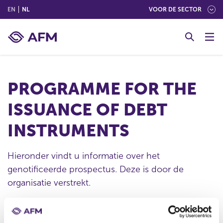
(ENGLISH)
(NEDERLANDS (NEDERLAND))
EN
NL
VOOR DE SECTOR
G
o
t
o
c
PROGRAMME FOR THE
o
n
ISSUANCE OF DEBT
t
e
INSTRUMENTS
n
t
Hieronder vindt u informatie over het
genotificeerde prospectus. Deze is door de
organisatie verstrekt.