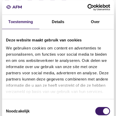
Datum ontvangst notificatie
25 jun 2020
Toestemming
Details
Over
Datum ontvangen document
25 jun 2020
Deze website maakt gebruik van cookies
Naam van de instelling
We gebruiken cookies om content en advertenties te
MTU Aero Engines Holding AG
personaliseren, om functies voor social media te bieden
Omschrijving van de transactie
en om ons websiteverkeer te analyseren. Ook delen we
Prospectus EUR 500,000,000 3.000% fixed rate notes due 2025
informatie over uw gebruik van onze site met onze
dated 25 June 2020
partners voor social media, adverteren en analyse. Deze
partners kunnen deze gegevens combineren met andere
Naam bevoegde autoriteit
informatie die u aan ze heeft verstrekt of die ze hebben
Commission de Surveillance du Secteur Financier
verzameld op basis van uw gebruik van hun services.
Land bevoegde autoriteit
Luxemburg
T
Noodzakelijk
o
Website bevoegde autoriteit