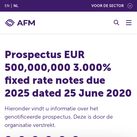
(ENGLISH)
(NEDERLANDS (NEDERLAND))
EN
NL
VOOR DE SECTOR
G
o
t
o
c
Prospectus EUR
o
n
500,000,000 3.000%
t
e
fixed rate notes due
n
t
2025 dated 25 June 2020
Hieronder vindt u informatie over het
genotificeerde prospectus. Deze is door de
organisatie verstrekt.