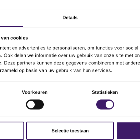
Datum ontvangen
document
Details
p, Inc.
Omschrijving van de
transactie
 van cookies
nce du Secteur Financier
Land bevoegde autoriteit
ent en advertenties te personaliseren, om functies voor social
. Ook delen we informatie over uw gebruik van onze site met on
e. Deze partners kunnen deze gegevens combineren met andere i
cueil.jsp
erzameld op basis van uw gebruik van hun services.
Voorkeuren
Statistieken
Selectie toestaan