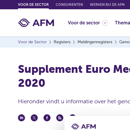
G
VOOR DE SECTOR
CONSUMENTEN
WERKEN BIJ DE AFM
o
t
Voor de sector
Thema
o
c
o
Voor de Sector
Registers
Meldingenregisters
Genot
n
t
e
Supplement Euro Med
n
t
2020
Hieronder vindt u informatie over het geno