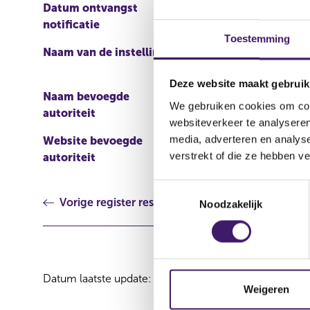
Datum ontvangst
04 mei 2020
notificatie
Toestemming
Naam van de instelling
The Goldman Sachs Grou
Deze website maakt gebruik
Naam bevoegde
Commission de Surveilla
We gebruiken cookies om cont
autoriteit
websiteverkeer te analyseren
media, adverteren en analys
Website bevoegde
http://www.bourse.lu/Ac
verstrekt of die ze hebben v
autoriteit
T
Vorige register resultaat
Noodzakelijk
o
e
s
t
e
Datum laatste update: 07 augustus 2026
m
Weigeren
m