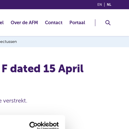
(ENGLISH)
(NEDERLA
EN
NL
el
Over de AFM
Contact
Portaal
spectussen
 dated 15 April
 verstrekt.