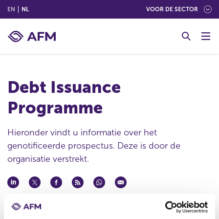
(ENGLISH)
(NEDERLANDS (NEDERLAND))
EN
NL
VOOR DE SECTOR
G
o
t
o
c
Debt Issuance
o
n
Programme
t
e
n
Hieronder vindt u informatie over het
t
genotificeerde prospectus. Deze is door de
organisatie verstrekt.
Datum ontvangst notificatie
24 jun 2011