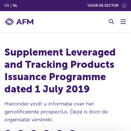
(ENGLISH)
(NEDERLANDS (NEDERLAND))
EN
NL
VOOR DE SECTOR
G
o
t
o
c
Supplement Leveraged
o
n
and Tracking Products
t
e
Issuance Programme
n
t
dated 1 July 2019
Hieronder vindt u informatie over het
genotificeerde prospectus. Deze is door de
organisatie verstrekt.