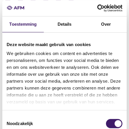
Datum ontvangst notificatie
01 jul 2019
Toestemming
Details
Over
Datum ontvangen document
01 jul 2019
Deze website maakt gebruik van cookies
Naam van de instelling
We gebruiken cookies om content en advertenties te
Société Générale / SG Issuer / Société Générale Effekten GmbH
personaliseren, om functies voor social media te bieden
Omschrijving van de transactie
en om ons websiteverkeer te analyseren. Ook delen we
Supplement Leveraged and Tracking Products Issuance
informatie over uw gebruik van onze site met onze
Programme dated 1 July 2019
partners voor social media, adverteren en analyse. Deze
partners kunnen deze gegevens combineren met andere
Naam bevoegde autoriteit
informatie die u aan ze heeft verstrekt of die ze hebben
Commission de Surveillance du Secteur Financier
verzameld op basis van uw gebruik van hun services.
Land bevoegde autoriteit
Luxemburg
T
Noodzakelijk
o
Website bevoegde autoriteit