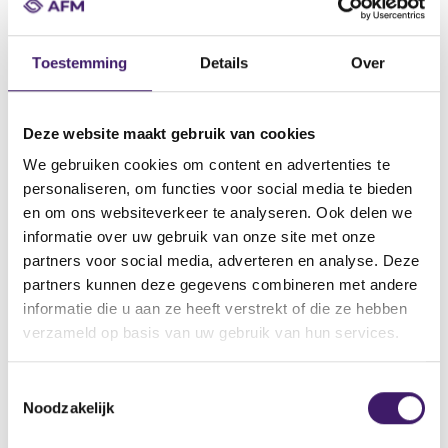
Datum ontvangst notificatie
30 mei 2011
Toestemming
Details
Over
Datum ontvangen document
27 mei 2011
Naam van de instelling
Deze website maakt gebruik van cookies
UBS Hypotheken AG
We gebruiken cookies om content en advertenties te
personaliseren, om functies voor social media te bieden
Omschrijving van de transactie
en om ons websiteverkeer te analyseren. Ook delen we
Supplement to the Base Prospectus Covered Bond Programme
informatie over uw gebruik van onze site met onze
Naam bevoegde autoriteit
partners voor social media, adverteren en analyse. Deze
Hrvatska agencija za nadzor financijskih usluga
partners kunnen deze gegevens combineren met andere
informatie die u aan ze heeft verstrekt of die ze hebben
Land bevoegde autoriteit
verzameld op basis van uw gebruik van hun services.
Kroatië
Website bevoegde autoriteit
T
http://www.hanfa.hr/EN/nav/239/list-of-prospectuses-approved-
Noodzakelijk
o
over-the-last-12-months.html
e