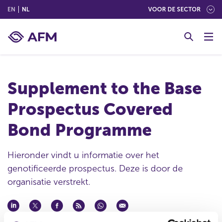
(ENGLISH)
(NEDERLANDS (NEDERLAND))
EN
NL
VOOR DE SECTOR
G
o
t
o
c
Supplement to the Base
o
n
Prospectus Covered
t
e
Bond Programme
n
t
Hieronder vindt u informatie over het
genotificeerde prospectus. Deze is door de
organisatie verstrekt.