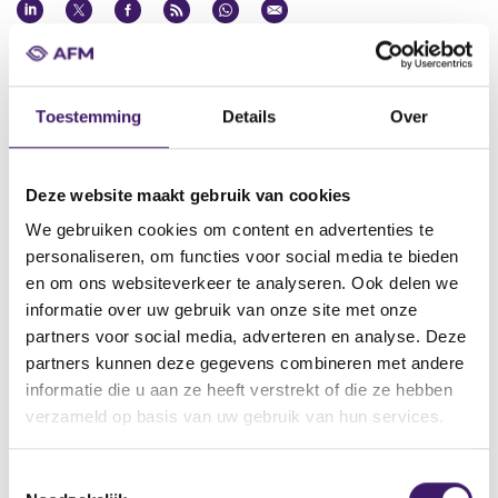
Datum ontvangst notificatie
21 jun 2018
Toestemming
Details
Over
Datum ontvangen document
21 jun 2018
Naam van de instelling
Deze website maakt gebruik van cookies
Credit Suisse AG
We gebruiken cookies om content en advertenties te
personaliseren, om functies voor social media te bieden
Omschrijving van de transactie
en om ons websiteverkeer te analyseren. Ook delen we
Prospectus for the Issuance of Mini-Futures of Credit Suisse AG
dated 21 June 2018
informatie over uw gebruik van onze site met onze
partners voor social media, adverteren en analyse. Deze
Naam bevoegde autoriteit
partners kunnen deze gegevens combineren met andere
BundesanstaltfürFinanzdienstleistungsaufsicht
informatie die u aan ze heeft verstrekt of die ze hebben
Land bevoegde autoriteit
verzameld op basis van uw gebruik van hun services.
Duitsland
T
Website bevoegde autoriteit