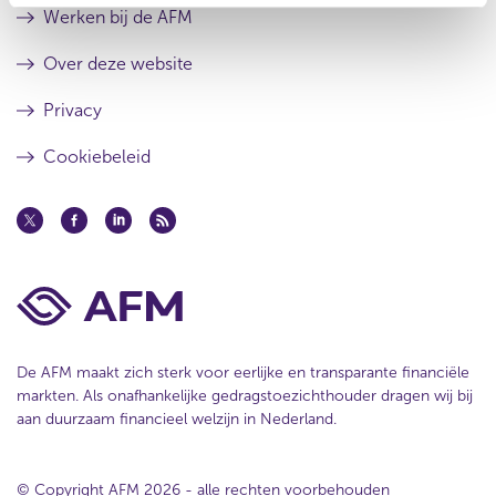
u
e
Werken bij de AFM
l
s
t
u
Over deze website
a
l
a
t
Privacy
t
a
a
Cookiebeleid
t
De AFM maakt zich sterk voor eerlijke en transparante financiële
markten. Als onafhankelijke gedragstoezichthouder dragen wij bij
aan duurzaam financieel welzijn in Nederland.
© Copyright AFM 2026 - alle rechten voorbehouden