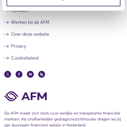
r
e
e
e
r
Contact
s
r
u
e
Werken bij de AFM
l
s
t
u
Over deze website
a
l
a
t
Privacy
t
a
a
Cookiebeleid
t
De AFM maakt zich sterk voor eerlijke en transparante financiële
markten. Als onafhankelijke gedragstoezichthouder dragen wij bij
aan duurzaam financieel welzijn in Nederland.