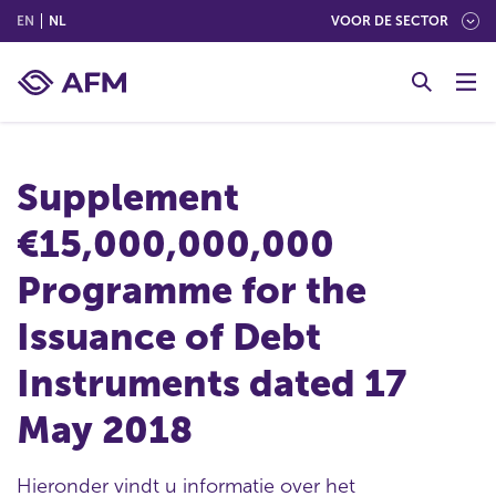
(ENGLISH)
(NEDERLANDS (NEDERLAND))
EN
NL
VOOR DE SECTOR
G
o
t
o
c
Supplement
o
n
€15,000,000,000
t
e
Programme for the
n
t
Issuance of Debt
Instruments dated 17
May 2018
Hieronder vindt u informatie over het