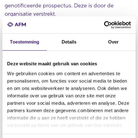
genotificeerde prospectus. Deze is door de
organisatie verstrekt.
Toestemming
Details
Over
Datum ontvangst notificatie
17 mei 2018
Datum ontvangen document
Deze website maakt gebruik van cookies
17 mei 2018
We gebruiken cookies om content en advertenties te
Naam van de instelling
personaliseren, om functies voor social media te bieden
Siemens Aktiengesellschaft, Siemens Capital Company LLC,
en om ons websiteverkeer te analyseren. Ook delen we
Siemens Financieringsmaatschappij N.V.
informatie over uw gebruik van onze site met onze
partners voor social media, adverteren en analyse. Deze
Omschrijving van de transactie
partners kunnen deze gegevens combineren met andere
Supplement €15,000,000,000 Programme for the Issuance of
informatie die u aan ze heeft verstrekt of die ze hebben
Debt Instruments dated 17 May 2018
verzameld op basis van uw gebruik van hun services.
Naam bevoegde autoriteit
Commission de Surveillance du Secteur Financier