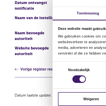
Datum ontvangst
08 dec 2017
notificatie
Toestemming
Naam van de instelling
Nomura Bank Internation
Deze website maakt gebruik
Naam bevoegde
Central Bank of Ireland
We gebruiken cookies om cont
autoriteit
websiteverkeer te analyseren
media, adverteren en analys
Website bevoegde
http://www.centralbank.i
verstrekt of die ze hebben v
autoriteit
markets/prospectus/Pag
T
Vorige register resultaat
Noodzakelijk
o
e
s
t
e
Datum laatste update: 09 augustus 2026
m
Weigeren
m