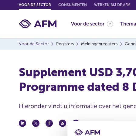
G
VOOR DE SECTOR
CONSUMENTEN
WERKEN BIJ DE AFM
o
t
Voor de sector
Thema
o
c
o
Voor de Sector
Registers
Meldingenregisters
Genot
n
t
e
Supplement USD 3,70
n
t
Programme dated 8 
Hieronder vindt u informatie over het geno