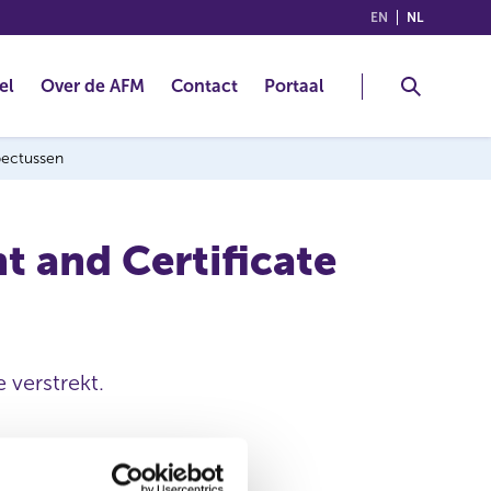
(ENGLISH)
(NEDERLA
EN
NL
el
Over de AFM
Contact
Portaal
spectussen
 and Certificate
 verstrekt.