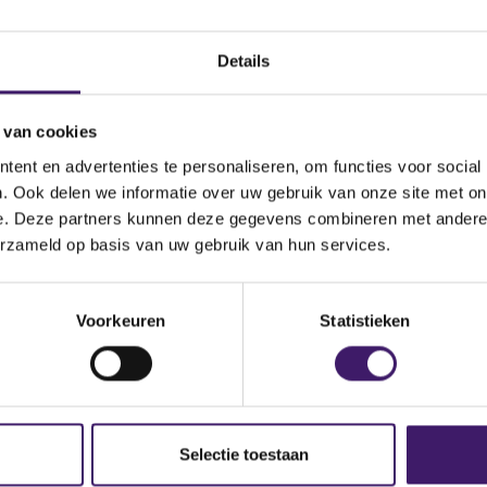
Datum ontvangen
document
Details
al Plc
Omschrijving van de
transactie
 van cookies
Land bevoegde autoriteit
ent en advertenties te personaliseren, om functies voor social
. Ook delen we informatie over uw gebruik van onze site met on
e. Deze partners kunnen deze gegevens combineren met andere i
e/regulation/securities-
erzameld op basis van uw gebruik van hun services.
es/approvedprospectus.aspx
Voorkeuren
Statistieken
Selectie toestaan