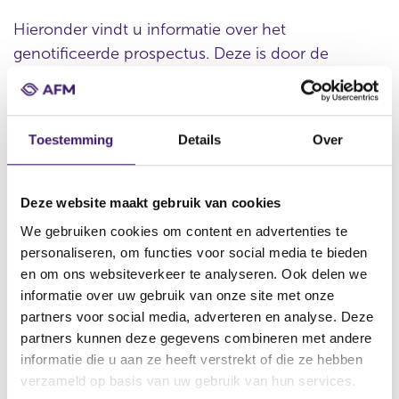
Hieronder vindt u informatie over het
genotificeerde prospectus. Deze is door de
organisatie verstrekt.
Toestemming
Details
Over
Datum ontvangst notificatie
28 dec 2017
Deze website maakt gebruik van cookies
Datum ontvangen document
We gebruiken cookies om content en advertenties te
28 dec 2017
personaliseren, om functies voor social media te bieden
Naam van de instelling
en om ons websiteverkeer te analyseren. Ook delen we
CrossLend Securities SA
informatie over uw gebruik van onze site met onze
partners voor social media, adverteren en analyse. Deze
Omschrijving van de transactie
partners kunnen deze gegevens combineren met andere
Prospectus 17,570 Certificates linked to the Credit Suisse
informatie die u aan ze heeft verstrekt of die ze hebben
Technology at the Service of Humans EUR Index Series
SPCSI2017-631 dated 28 November 2017
verzameld op basis van uw gebruik van hun services.