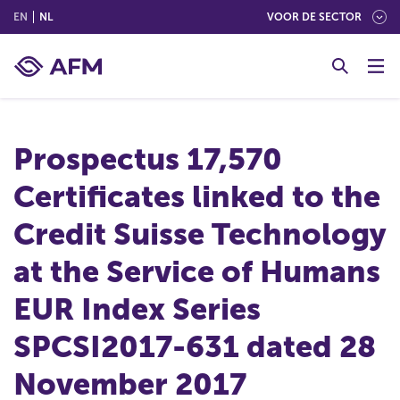
(ENGLISH)
(NEDERLANDS (NEDERLAND))
EN
NL
VOOR DE SECTOR
G
o
t
o
c
Prospectus 17,570
o
n
Certificates linked to the
t
e
Credit Suisse Technology
n
t
at the Service of Humans
EUR Index Series
SPCSI2017-631 dated 28
November 2017