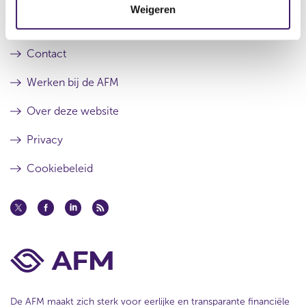
e
s
Weigeren
i
r
t
Over de AFM
e
r
e
e
r
Contact
s
r
u
e
Werken bij de AFM
l
s
t
u
Over deze website
a
l
a
t
Privacy
t
a
a
Cookiebeleid
t
De AFM maakt zich sterk voor eerlijke en transparante financiële