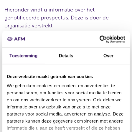
Hieronder vindt u informatie over het
genotificeerde prospectus. Deze is door de
organisatie verstrekt.
Datum ontvangst notificatie
Toestemming
Details
Over
09 nov 2017
Datum ontvangen document
Deze website maakt gebruik van cookies
09 nov 2017
We gebruiken cookies om content en advertenties te
Naam van de instelling
personaliseren, om functies voor social media te bieden
Citigroup Inc. (CI),Citigroup Global Markets Holdings Inc.
en om ons websiteverkeer te analyseren. Ook delen we
(CGMH),Citigroup Global Markets Funding Luxembourg S.C.A
informatie over uw gebruik van onze site met onze
(CGMFL)
partners voor social media, adverteren en analyse. Deze
Omschrijving van de transactie
partners kunnen deze gegevens combineren met andere
Supplement Citi US$ 30,000,000,000 Global Medium Term Note
informatie die u aan ze heeft verstrekt of die ze hebben
Programme - Underlying Linked Note Base Prospectus dated 9