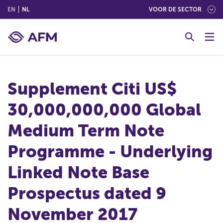
(ENGLISH)
(NEDERLANDS (NEDERLAND))
EN
NL
VOOR DE SECTOR
G
o
t
o
c
Supplement Citi US$
o
n
30,000,000,000 Global
t
e
Medium Term Note
n
t
Programme - Underlying
Linked Note Base
Prospectus dated 9
November 2017