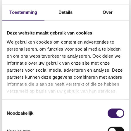
Datum ontvangen document
Toestemming
Details
Over
30 aug 2016
Naam van de instelling
Deze website maakt gebruik van cookies
Nestle Finance International Ltd. Nestle Holdings, Inc.
We gebruiken cookies om content en advertenties te
Omschrijving van de transactie
personaliseren, om functies voor social media te bieden
Supplement prospectus datum 30 augustus 2016
en om ons websiteverkeer te analyseren. Ook delen we
Naam bevoegde autoriteit
informatie over uw gebruik van onze site met onze
Financial Conduct Authority
partners voor social media, adverteren en analyse. Deze
partners kunnen deze gegevens combineren met andere
Land bevoegde autoriteit
informatie die u aan ze heeft verstrekt of die ze hebben
Verenigd Koninkrijk
verzameld op basis van uw gebruik van hun services.
Website bevoegde autoriteit
http://www.fsa.gov.uk/ukla/officialPublicationOfProspectuses.do?
T
view=true&listType=publicationOfProspectuses
Noodzakelijk
o
e
V
V
s