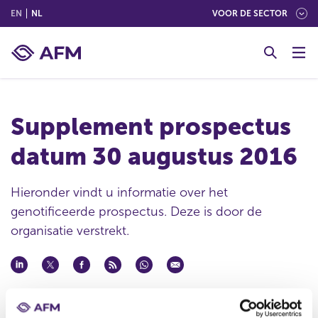
(ENGLISH)
(NEDERLANDS (NEDERLAND))
EN
NL
VOOR DE SECTOR
G
o
t
o
c
Supplement prospectus
o
n
datum 30 augustus 2016
t
e
n
Hieronder vindt u informatie over het
t
genotificeerde prospectus. Deze is door de
organisatie verstrekt.
Datum ontvangst notificatie
30 aug 2016