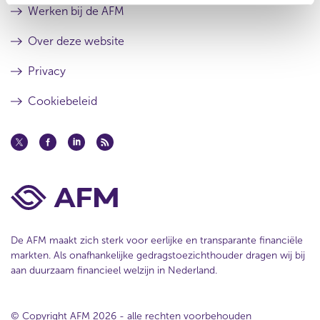
u
e
Werken bij de AFM
l
s
t
u
Over deze website
a
l
a
t
Privacy
t
a
a
Cookiebeleid
t
De AFM maakt zich sterk voor eerlijke en transparante financiële
markten. Als onafhankelijke gedragstoezichthouder dragen wij bij
aan duurzaam financieel welzijn in Nederland.
© Copyright AFM 2026 - alle rechten voorbehouden