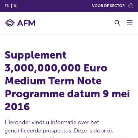
(ENGLISH)
(NEDERLANDS (NEDERLAND))
EN
NL
VOOR DE SECTOR
G
o
t
o
c
Supplement
o
n
3,000,000,000 Euro
t
e
Medium Term Note
n
t
Programme datum 9 mei
2016
Hieronder vindt u informatie over het
genotificeerde prospectus. Deze is door de