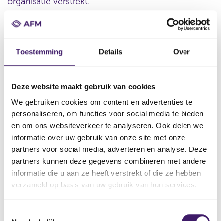
organisatie verstrekt.
Datum ontvangst notificatie
Toestemming
Details
Over
09 mei 2016
Datum ontvangen document
Deze website maakt gebruik van cookies
09 mei 2016
We gebruiken cookies om content en advertenties te
Naam van de instelling
personaliseren, om functies voor social media te bieden
mFinance France S.A.
en om ons websiteverkeer te analyseren. Ook delen we
Omschrijving van de transactie
informatie over uw gebruik van onze site met onze
Supplement 3,000,000,000 Euro Medium Term Note
partners voor social media, adverteren en analyse. Deze
Programme datum 9 mei 2016
partners kunnen deze gegevens combineren met andere
informatie die u aan ze heeft verstrekt of die ze hebben
Naam bevoegde autoriteit
verzameld op basis van uw gebruik van hun services.
Commission de Surveillance du Secteur Financier
Land bevoegde autoriteit
T
Luxemburg