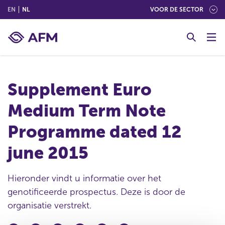
(ENGLISH)
(NEDERLANDS (NEDERLAND))
EN
NL
VOOR DE SECTOR
G
o
t
o
c
Supplement Euro
o
n
Medium Term Note
t
e
Programme dated 12
n
t
june 2015
Hieronder vindt u informatie over het
genotificeerde prospectus. Deze is door de
organisatie verstrekt.