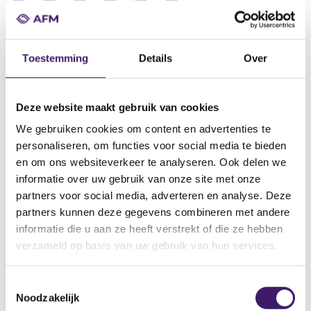
Datum ontvangst notificatie
12 jun 2015
Toestemming
Details
Over
Datum ontvangen document
12 jun 2015
Deze website maakt gebruik van cookies
Naam van de instelling
We gebruiken cookies om content en advertenties te
mFinance France S.A.
personaliseren, om functies voor social media te bieden
Omschrijving van de transactie
en om ons websiteverkeer te analyseren. Ook delen we
Supplement Euro Medium Term Note Programme dated 12 june
informatie over uw gebruik van onze site met onze
2015
partners voor social media, adverteren en analyse. Deze
partners kunnen deze gegevens combineren met andere
Naam bevoegde autoriteit
informatie die u aan ze heeft verstrekt of die ze hebben
Commission de Surveillance du Secteur Financier
verzameld op basis van uw gebruik van hun services.
Land bevoegde autoriteit
Luxemburg
T
Noodzakelijk
o
Website bevoegde autoriteit