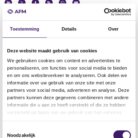
Datum ontvangst notificatie
21 mei 2015
Toestemming
Details
Over
Datum ontvangen document
21 mei 2015
Deze website maakt gebruik van cookies
Naam van de instelling
We gebruiken cookies om content en advertenties te
National Australia Bank Limited, BNZ International Funding
Limited
personaliseren, om functies voor social media te bieden
en om ons websiteverkeer te analyseren. Ook delen we
Omschrijving van de transactie
informatie over uw gebruik van onze site met onze
Supplement Global Medium Term Note Programme dated 21
partners voor social media, adverteren en analyse. Deze
may 2015
partners kunnen deze gegevens combineren met andere
Naam bevoegde autoriteit
informatie die u aan ze heeft verstrekt of die ze hebben
Commission de Surveillance du Secteur Financier
verzameld op basis van uw gebruik van hun services.
Land bevoegde autoriteit
Luxemburg
T
Noodzakelijk
o