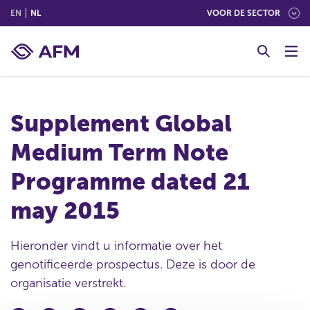
(ENGLISH)
(NEDERLANDS (NEDERLAND))
EN
NL
VOOR DE SECTOR
G
o
t
o
c
Supplement Global
o
n
Medium Term Note
t
e
Programme dated 21
n
t
may 2015
Hieronder vindt u informatie over het
genotificeerde prospectus. Deze is door de
organisatie verstrekt.