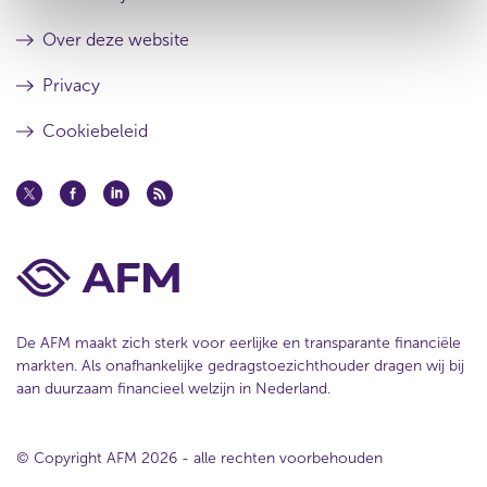
l
s
t
u
Over deze website
a
l
a
t
Privacy
t
a
a
Cookiebeleid
t
De AFM maakt zich sterk voor eerlijke en transparante financiële
markten. Als onafhankelijke gedragstoezichthouder dragen wij bij
aan duurzaam financieel welzijn in Nederland.
© Copyright AFM 2026 - alle rechten voorbehouden