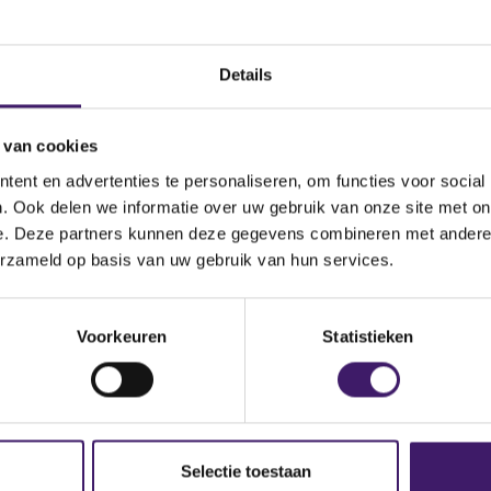
Datum ontvangen
document
Details
Suisse International
Omschrijving van de
transactie
 van cookies
ity
Land bevoegde autoriteit
ent en advertenties te personaliseren, om functies voor social
. Ook delen we informatie over uw gebruik van onze site met on
la/officialPublicationOfPros
e. Deze partners kunnen deze gegevens combineren met andere i
erzameld op basis van uw gebruik van hun services.
licationOfProspectuses
Voorkeuren
Statistieken
Selectie toestaan