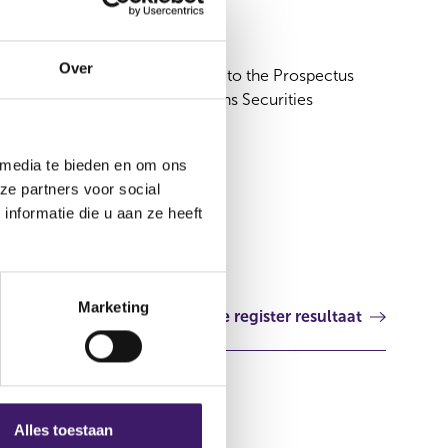
27 jul 2012
Over
Supplement dated 27 July 2012 to the Prospectus
Yield Options and Return Options Securities
Verenigd Koninkrijk
 media te bieden en om ons
ze partners voor social
nformatie die u aan ze heeft
Marketing
Volgende register resultaat
Alles toestaan