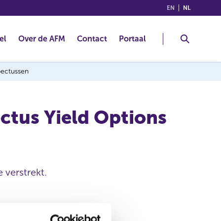
(ENGLISH)
(NEDERLA
EN
NL
el
Over de AFM
Contact
Portaal
spectussen
ctus Yield Options
 verstrekt.