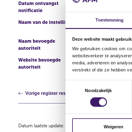
Datum ontvangst
30 jul 2012
notificatie
Toestemming
Naam van de instelling
Credit Suisse AG, Credit 
Deze website maakt gebruik
Naam bevoegde
Financial Conduct Author
autoriteit
We gebruiken cookies om cont
websiteverkeer te analyseren
Website bevoegde
http://www.fsa.gov.uk/uk
media, adverteren en analys
autoriteit
pectuses.do?
verstrekt of die ze hebben v
view=true&listType=pub
T
Noodzakelijk
o
Vorige register resultaat
e
s
t
e
Datum laatste update: 08 augustus 2026
m
Weigeren