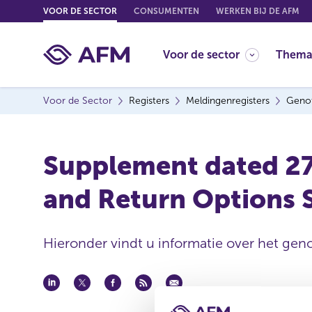
G
VOOR DE SECTOR
CONSUMENTEN
WERKEN BIJ DE AFM
o
t
Voor de sector
Thema
o
c
o
Voor de Sector
Registers
Meldingenregisters
Genot
n
t
e
Supplement dated 27 
n
t
and Return Options S
Hieronder vindt u informatie over het geno