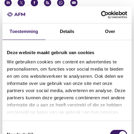
Datum ontvangst notificatie
24 feb 2012
Toestemming
Details
Over
Datum ontvangen document
24 feb 2012
Naam van de instelling
Deze website maakt gebruik van cookies
Daimler AG, Mercedes-Benz Australia/pacific Pty.Ltd, Daimler
We gebruiken cookies om content en advertenties te
International Finance BV, Mercedes-Benz Japan Co Ltd, Daimler
personaliseren, om functies voor social media te bieden
Finance North America LLC, Daimler Canada Finance Inc
en om ons websiteverkeer te analyseren. Ook delen we
Omschrijving van de transactie
informatie over uw gebruik van onze site met onze
Supplement No.4 to the EUR 35,000,000,000 Euro Medium
partners voor social media, adverteren en analyse. Deze
Term Note Programme
partners kunnen deze gegevens combineren met andere
informatie die u aan ze heeft verstrekt of die ze hebben
Naam bevoegde autoriteit
verzameld op basis van uw gebruik van hun services.
Commission de Surveillance du Secteur Financier
Land bevoegde autoriteit
T
Luxemburg