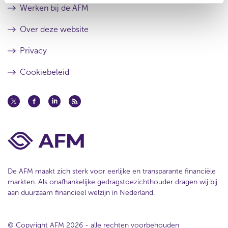
u
e
Werken bij de AFM
l
s
t
u
Over deze website
a
l
a
t
Privacy
t
a
a
Cookiebeleid
t
De AFM maakt zich sterk voor eerlijke en transparante financiële
markten. Als onafhankelijke gedragstoezichthouder dragen wij bij
aan duurzaam financieel welzijn in Nederland.
© Copyright AFM 2026 - alle rechten voorbehouden