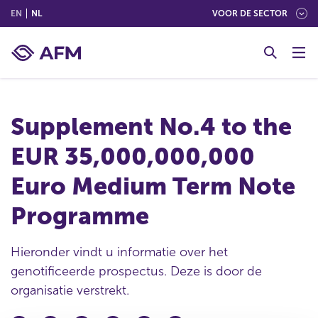
(ENGLISH)
(NEDERLANDS (NEDERLAND))
EN
NL
VOOR DE SECTOR
G
o
t
o
c
Supplement No.4 to the
o
n
EUR 35,000,000,000
t
e
Euro Medium Term Note
n
t
Programme
Hieronder vindt u informatie over het
genotificeerde prospectus. Deze is door de
organisatie verstrekt.