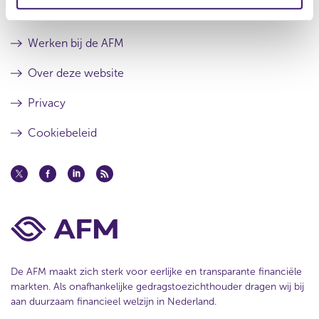
e
r
e
Contact
s
r
u
e
Werken bij de AFM
l
s
t
u
Over deze website
a
l
a
t
Privacy
t
a
a
Cookiebeleid
t
De AFM maakt zich sterk voor eerlijke en transparante financiële
markten. Als onafhankelijke gedragstoezichthouder dragen wij bij
aan duurzaam financieel welzijn in Nederland.