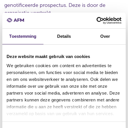
genotificeerde prospectus. Deze is door de
organisatie verstrekt.
Toestemming
Details
Over
Datum ontvangst notificatie
21 aug 2024
Datum ontvangen document
Deze website maakt gebruik van cookies
21 aug 2024
We gebruiken cookies om content en advertenties te
personaliseren, om functies voor social media te bieden
Naam van de instelling
en om ons websiteverkeer te analyseren. Ook delen we
GOLDMAN SACHS INTERNATIONAL, Goldman, Sachs & Co.
informatie over uw gebruik van onze site met onze
Wertpapier GmbH, GOLDMAN SACHS FINANCE CORP
INTERNATIONAL LTD
partners voor social media, adverteren en analyse. Deze
partners kunnen deze gegevens combineren met andere
Omschrijving van de transactie
informatie die u aan ze heeft verstrekt of die ze hebben
Supplement to the Series P programme for the issuance of
verzameld op basis van uw gebruik van hun services.
warrants, notes and certificates with respect to the Securities
Naam bevoegde autoriteit