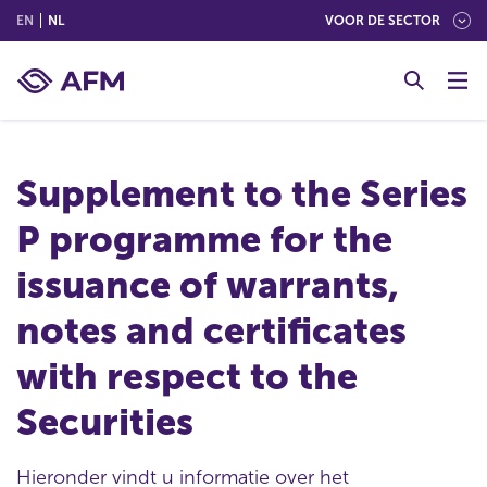
(ENGLISH)
(NEDERLANDS (NEDERLAND))
EN
NL
VOOR DE SECTOR
G
o
t
o
c
Supplement to the Series
o
n
P programme for the
t
e
issuance of warrants,
n
t
notes and certificates
with respect to the
Securities
Hieronder vindt u informatie over het