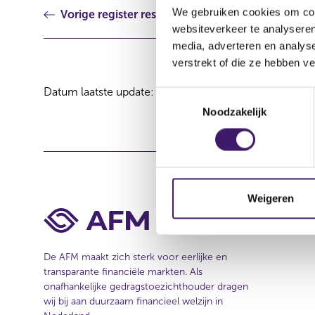
We gebruiken cookies om cont
Vorige register resultaat
websiteverkeer te analyseren
media, adverteren en analys
verstrekt of die ze hebben v
Datum laatste update: 08 augustus 2026
T
Noodzakelijk
o
e
s
t
e
m
Weigeren
m
i
n
De AFM maakt zich sterk voor eerlijke en
g
transparante financiële markten. Als
s
onafhankelijke gedragstoezichthouder dragen
s
wij bij aan duurzaam financieel welzijn in
e