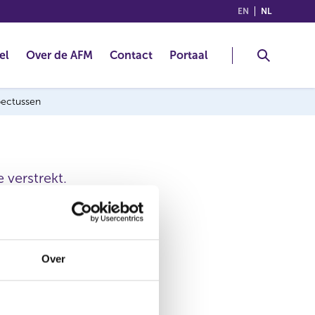
(ENGLISH)
(NEDERLA
EN
NL
el
Over de AFM
Contact
Portaal
spectussen
 verstrekt.
20 jun 2024
Over