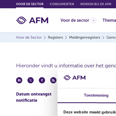
G
VOOR DE SECTOR
CONSUMENTEN
WERKEN BIJ DE AFM
o
t
Voor de sector
Thema
o
c
o
Voor de Sector
Registers
Meldingenregisters
Genot
n
t
e
n
t
Hieronder vindt u informatie over het geno
Datum ontvangst
20 jun 2024
Toestemming
notificatie
Deze website maakt gebruik