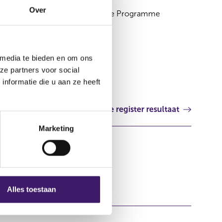
Over
Supplement Medium Term Note Programme
Ierland
 media te bieden en om ons
ze partners voor social
nformatie die u aan ze heeft
Volgende register resultaat
Marketing
Alles toestaan