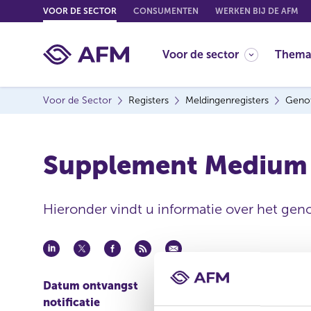
G
VOOR DE SECTOR
CONSUMENTEN
WERKEN BIJ DE AFM
o
t
Voor de sector
Thema
o
c
o
Voor de Sector
Registers
Meldingenregisters
Genot
n
t
e
Supplement Medium
n
t
Hieronder vindt u informatie over het geno
Datum ontvangst
30 apr 2024
notificatie