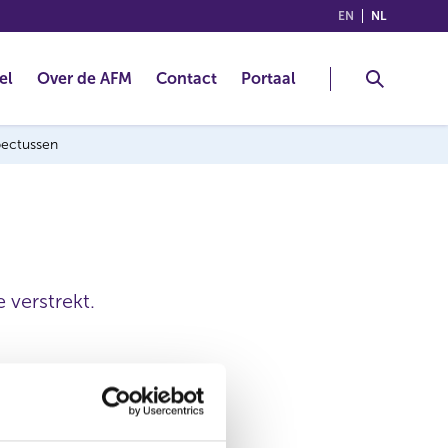
(ENGLISH)
(NEDERLA
EN
NL
el
Over de AFM
Contact
Portaal
spectussen
 verstrekt.
30 apr 2024