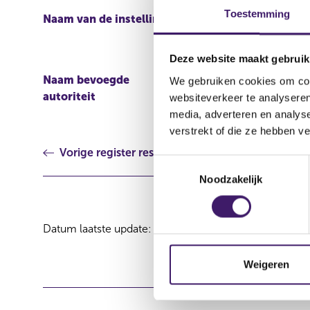
Toestemming
Naam van de instelling
CITIGROUP INC., CITI
HOLDINGS INC., Citigro
Luxembourg SCA
Deze website maakt gebruik
Naam bevoegde
CENTRAL BANK OF IRE
We gebruiken cookies om cont
autoriteit
websiteverkeer te analyseren
media, adverteren en analys
verstrekt of die ze hebben v
Vorige register resultaat
T
Noodzakelijk
o
e
s
Datum laatste update: 08 augustus 2026
t
e
m
Weigeren
m
i