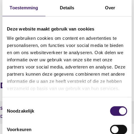
Datum deponering
Toestemming
Details
Over
18 apr 2011 - 16:41
Uitgevende instelling
ENBW INTERNATIONAL FINANCE B.V.
Deze website maakt gebruik van cookies
We gebruiken cookies om content en advertenties te
Boekjaar
personaliseren, om functies voor social media te bieden
2010
en om ons websiteverkeer te analyseren. Ook delen we
informatie over uw gebruik van onze site met onze
V
V
partners voor social media, adverteren en analyse. Deze
o
o
partners kunnen deze gegevens combineren met andere
r
l
informatie die u aan ze heeft verstrekt of die ze hebben
i
g
Document
g
e
verzameld op basis van uw gebruik van hun services.
e
n
r
d
T
e
e
Soort
Jaarlijkse Financiële verslaggeving
Noodzakelijk
o
g
r
Document
6325.pdf
i
e
e
s
g
s
Voorkeuren
t
i
t