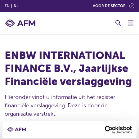
(ENGLISH)
(NEDERLANDS (NEDERLAND))
EN
NL
VOOR DE SECTOR
G
o
t
o
c
ENBW INTERNATIONAL
o
n
FINANCE B.V., Jaarlijkse
t
e
Financiële verslaggeving
n
t
Hieronder vindt u informatie uit het register
financiële verslaggeving. Deze is door de
organisatie verstrekt.