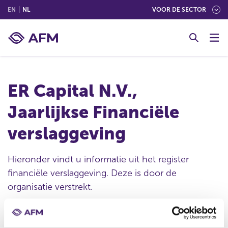
(ENGLISH)
(NEDERLANDS (NEDERLAND))
EN
NL
VOOR DE SECTOR
G
o
t
o
c
ER Capital N.V.,
o
n
Jaarlijkse Financiële
t
e
verslaggeving
n
t
Hieronder vindt u informatie uit het register
financiële verslaggeving. Deze is door de
organisatie verstrekt.