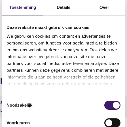
Datum deponering
Toestemming
Details
Over
29 jan 2018 - 15:05
Uitgevende instelling
ER Capital N.V.
Deze website maakt gebruik van cookies
We gebruiken cookies om content en advertenties te
Boekjaar
personaliseren, om functies voor social media te bieden
2017
en om ons websiteverkeer te analyseren. Ook delen we
informatie over uw gebruik van onze site met onze
V
V
partners voor social media, adverteren en analyse. Deze
o
o
partners kunnen deze gegevens combineren met andere
r
l
informatie die u aan ze heeft verstrekt of die ze hebben
i
g
Document
g
e
verzameld op basis van uw gebruik van hun services.
e
n
r
d
T
e
e
Soort
Jaarlijkse Financiële verslaggeving
Noodzakelijk
o
g
r
Document
30553.pdf
i
e
e
s
g
s
Voorkeuren
t
i
t