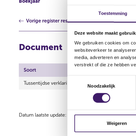
Boekjaar
2014
Toestemming
Vorige register resultaat
Deze website maakt gebruik
We gebruiken cookies om cont
Document
websiteverkeer te analyseren
media, adverteren en analys
verstrekt of die ze hebben v
Soort
T
Tussentijdse verklaring
Noodzakelijk
o
e
s
t
Datum laatste update: 07 augustus 2026
e
m
Weigeren
m