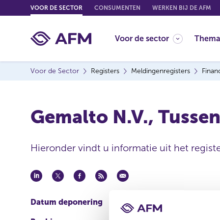
G
VOOR DE SECTOR
CONSUMENTEN
WERKEN BIJ DE AFM
o
t
Voor de sector
Thema
o
c
o
Voor de Sector
Registers
Meldingenregisters
Finan
n
t
e
Gemalto N.V., Tussen
n
t
Hieronder vindt u informatie uit het regist
Datum deponering
23 okt 2014 - 14:18