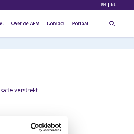
(ENGLISH)
(NEDERLA
EN
NL
el
Over de AFM
Contact
Portaal
satie verstrekt.
Gemalto N.V.