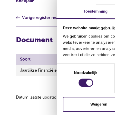
Boekjaar
2007
Toestemming
Vorige register resultaat
Deze website maakt gebruik
We gebruiken cookies om cont
Document
websiteverkeer te analyseren
media, adverteren en analys
verstrekt of die ze hebben v
Soort
T
Jaarlijkse Financiële verslaggeving
Noodzakelijk
o
e
s
t
Datum laatste update: 08 augustus 2026
e
m
Weigeren
m