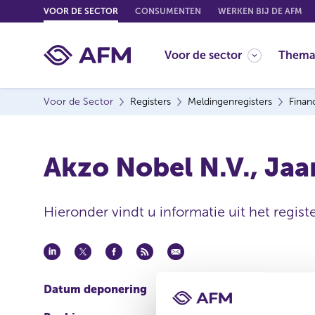
G
VOOR DE SECTOR
CONSUMENTEN
WERKEN BIJ DE AFM
o
t
Voor de sector
Thema
o
c
o
Voor de Sector
Registers
Meldingenregisters
Finan
n
t
e
Akzo Nobel N.V., Jaar
n
t
Hieronder vindt u informatie uit het regist
Datum deponering
23 apr 2008 - 00:00