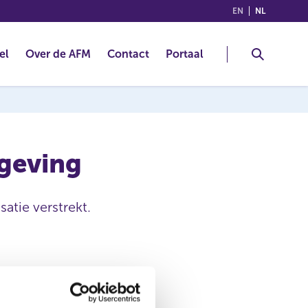
(ENGLISH)
(NEDERLA
EN
NL
el
Over de AFM
Contact
Portaal
ggeving
satie verstrekt.
Akzo Nobel N.V.