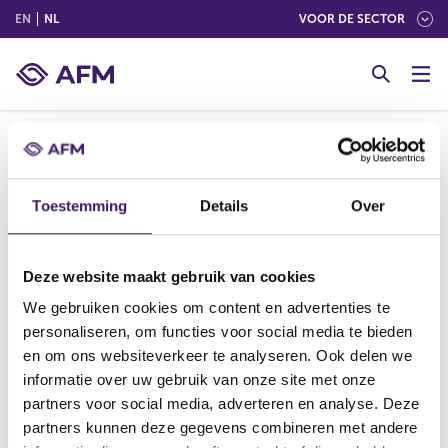
(ENGLISH)
(NEDERLANDS (NEDERLAND))
EN
NL
VOOR DE SECTOR
G
o
t
o
c
o
Melding in het register bestuurders en
n
Toestemming
Details
Over
commissarissen van de AFM.
t
e
n
Deze website maakt gebruik van cookies
t
We gebruiken cookies om content en advertenties te
V
V
personaliseren, om functies voor social media te bieden
o
o
r
l
en om ons websiteverkeer te analyseren. Ook delen we
i
g
informatie over uw gebruik van onze site met onze
g
e
partners voor social media, adverteren en analyse. Deze
Datum laatste update: 06 augustus 2026
e
n
partners kunnen deze gegevens combineren met andere
r
d