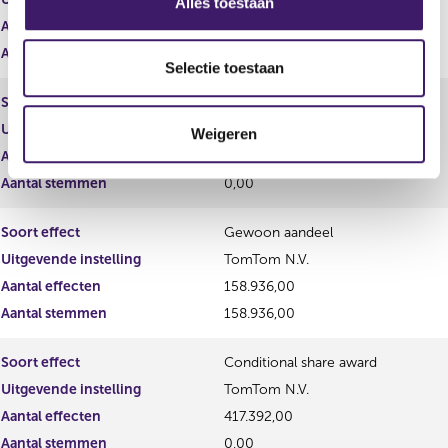
Alles toestaan
e
Aantal effecten
l
Aantal stemmen
e
Selectie toestaan
c
Soort effect
Optie
t
Uitgevende instelling
TomTom N.V.
Weigeren
i
Aantal effecten
0,00
e
Aantal stemmen
0,00
Soort effect
Gewoon aandeel
Uitgevende instelling
TomTom N.V.
Aantal effecten
158.936,00
Aantal stemmen
158.936,00
Soort effect
Conditional share award
Uitgevende instelling
TomTom N.V.
Aantal effecten
417.392,00
Aantal stemmen
0,00