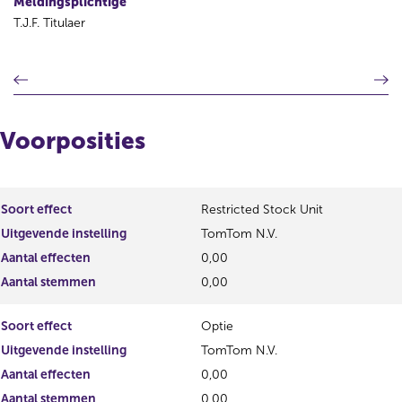
Meldingsplichtige
T.J.F. Titulaer
V
V
o
o
r
l
i
g
Voorposities
g
e
e
n
r
d
e
e
Soort effect
Restricted Stock Unit
g
r
Uitgevende instelling
TomTom N.V.
i
e
s
g
Aantal effecten
0,00
t
i
Aantal stemmen
0,00
e
s
r
t
Soort effect
Optie
r
e
e
r
Uitgevende instelling
TomTom N.V.
s
r
Aantal effecten
0,00
u
e
Aantal stemmen
0,00
l
s