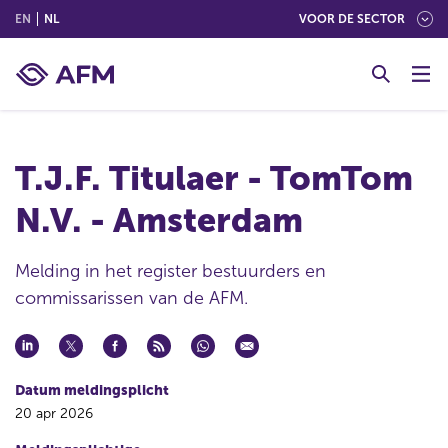
(ENGLISH)
(NEDERLANDS (NEDERLAND))
EN
NL
VOOR DE SECTOR
G
o
t
o
c
T.J.F. Titulaer - TomTom
o
n
N.V. - Amsterdam
t
e
n
Melding in het register bestuurders en
t
commissarissen van de AFM.
Datum meldingsplicht
20 apr 2026