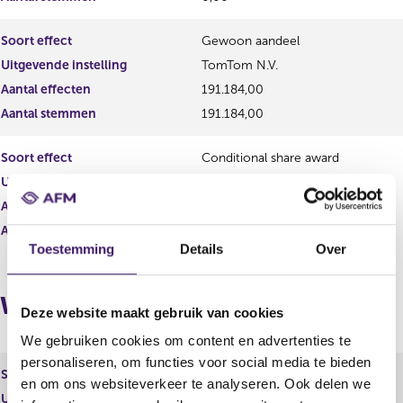
t
u
a
l
Soort effect
Gewoon aandeel
a
t
Uitgevende instelling
TomTom N.V.
t
a
a
Aantal effecten
191.184,00
t
Aantal stemmen
191.184,00
Soort effect
Conditional share award
Uitgevende instelling
TomTom N.V.
Aantal effecten
417.392,00
Aantal stemmen
0,00
Toestemming
Details
Over
Wijzigingen
Deze website maakt gebruik van cookies
We gebruiken cookies om content en advertenties te
personaliseren, om functies voor social media te bieden
Soort effect
Gewoon aandeel
en om ons websiteverkeer te analyseren. Ook delen we
Uitgevende instelling
TomTom N.V.