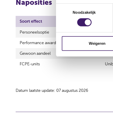
Naposities
T
Noodzakelijk
o
e
Soort effect
Uitg
s
t
Personeelsoptie
Unib
e
Performance award share
Unib
m
Weigeren
m
Gewoon aandeel
Unib
i
n
FCPE-units
Unib
g
s
s
e
Datum laatste update: 07 augustus 2026
l
e
c
t