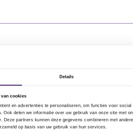
ng
Aantal effecten
Valuta
Waarde per a
tfield N.V.
145.975,00
EUR
0,00
Details
tfield N.V.
29.643,00
EUR
0,00
 van cookies
tfield N.V.
25.005,00
EUR
0,00
ent en advertenties te personaliseren, om functies voor social
tfield N.V.
4.115,13
EUR
0,00
. Ook delen we informatie over uw gebruik van onze site met on
e. Deze partners kunnen deze gegevens combineren met andere i
erzameld op basis van uw gebruik van hun services.