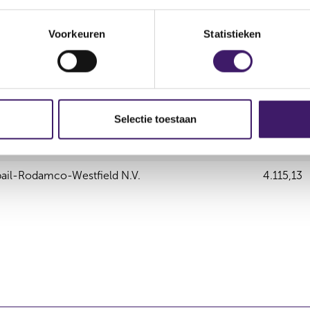
Voorkeuren
Statistieken
evende instelling
Aantal e
ail-Rodamco-Westfield N.V.
145.975,
ail-Rodamco-Westfield N.V.
29.643,0
Selectie toestaan
ail-Rodamco-Westfield N.V.
25.005,0
ail-Rodamco-Westfield N.V.
4.115,13