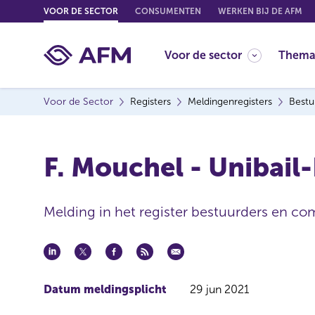
G
VOOR DE SECTOR
CONSUMENTEN
WERKEN BIJ DE AFM
o
t
Voor de sector
Thema
o
c
o
Voor de Sector
Registers
Meldingenregisters
Bestu
n
t
e
F. Mouchel - Unibail
n
t
Melding in het register bestuurders en co
Datum meldingsplicht
29 jun 2021