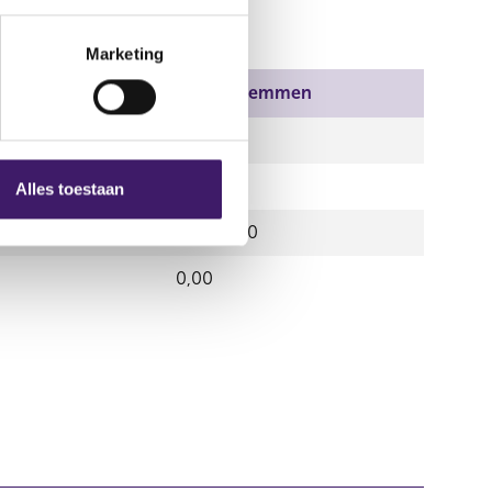
Marketing
ffecten
Aantal stemmen
00
0,00
0
0,00
Alles toestaan
0
25.005,00
0,00