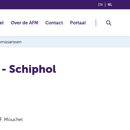
(ENGLISH)
(NEDERLA
EN
NL
el
Over de AFM
Contact
Portaal
mmissarissen
 - Schiphol
F. Mouchel