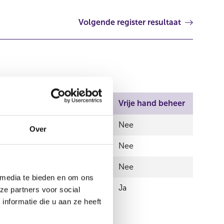
Volgende register resultaat
andeel
Aantal stemmen
Vrije hand beheer
0,00
Nee
Over
0,00
Nee
25.005,00
Nee
 media te bieden en om ons
0,00
Ja
ze partners voor social
nformatie die u aan ze heeft