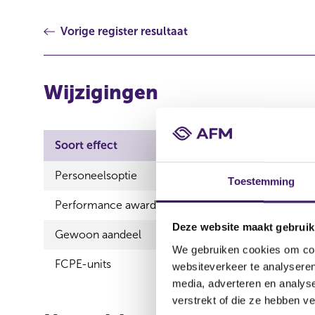
Vorige register resultaat
Wijzigingen
Soort effect
Uitgevende instelli
Personeelsoptie
Unibail-Rodamco-Wes
Toestemming
Performance award share
Unibail-Rodamco-Wes
Deze website maakt gebruik
Gewoon aandeel
Unibail-Rodamco-Wes
We gebruiken cookies om cont
FCPE-units
Unibail-Rodamco-Wes
websiteverkeer te analyseren
media, adverteren en analys
verstrekt of die ze hebben v