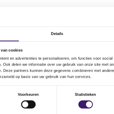
Details
 van cookies
Aantal effecten
Valuta
Waarde per aandeel
ent en advertenties te personaliseren, om functies voor social
500,00
EUR
21,51
. Ook delen we informatie over uw gebruik van onze site met on
e. Deze partners kunnen deze gegevens combineren met andere i
erzameld op basis van uw gebruik van hun services.
Voorkeuren
Statistieken
 instelling
Aantal effecten