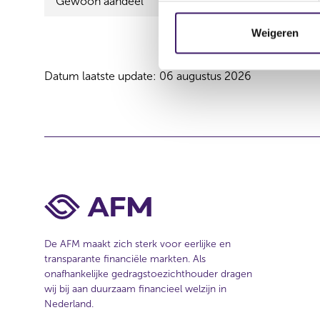
Gewoon aandeel
Pluxee N.V
e
m
Weigeren
m
i
Datum laatste update: 06 augustus 2026
n
g
s
s
e
l
e
c
t
i
De AFM maakt zich sterk voor eerlijke en
e
transparante financiële markten. Als
onafhankelijke gedragstoezichthouder dragen
wij bij aan duurzaam financieel welzijn in
Nederland.