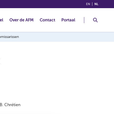
(ENGLISH)
(NEDERLA
EN
NL
el
Over de AFM
Contact
Portaal
mmissarissen
x
B. Chrétien