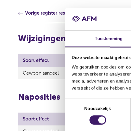
Vorige register resultaat
Wijzigingen
Toestemming
Deze website maakt gebruik
Soort effect
Uitgevende instelling
We gebruiken cookies om cont
Gewoon aandeel
Pluxee N.V.
websiteverkeer te analyseren
media, adverteren en analys
verstrekt of die ze hebben v
Naposities
T
Noodzakelijk
o
e
Soort effect
Uitgevende
s
t