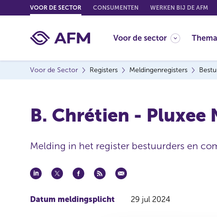
G
VOOR DE SECTOR
CONSUMENTEN
WERKEN BIJ DE AFM
o
t
Voor de sector
Thema
o
c
o
Voor de Sector
Registers
Meldingenregisters
Bestu
n
t
e
B. Chrétien - Pluxee 
n
t
Melding in het register bestuurders en co
Datum meldingsplicht
29 jul 2024