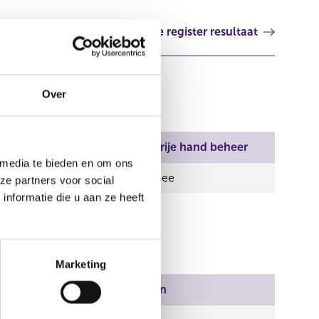
Volgende register resultaat
Over
Aantal stemmen
Vrije hand beheer
 media te bieden en om ons
500,00
Nee
ze partners voor social
nformatie die u aan ze heeft
Marketing
Aantal stemmen