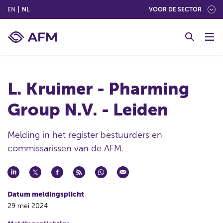
(ENGLISH)
(NEDERLANDS (NEDERLAND))
EN
NL
VOOR DE SECTOR
G
o
t
o
c
L. Kruimer - Pharming
o
n
Group N.V. - Leiden
t
e
n
Melding in het register bestuurders en
t
commissarissen van de AFM.
Datum meldingsplicht
29 mei 2024