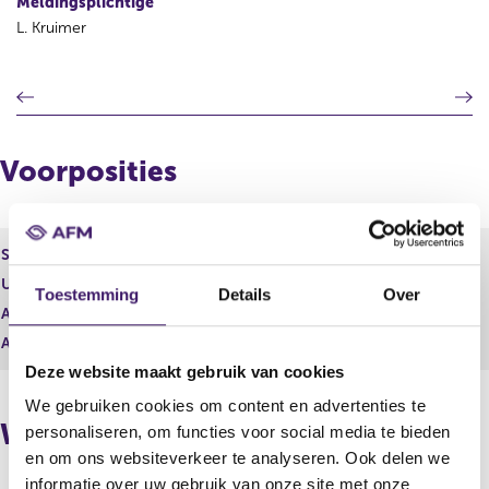
Meldingsplichtige
L. Kruimer
V
V
o
o
r
l
i
g
Voorposities
g
e
e
n
r
d
e
e
Soort effect
Gewoon aandeel
g
r
Uitgevende instelling
Pharming Group N.V.
i
e
Toestemming
Details
Over
s
g
Aantal effecten
94.704,00
t
i
Aantal stemmen
94.704,00
e
s
Deze website maakt gebruik van cookies
r
t
r
e
We gebruiken cookies om content en advertenties te
e
r
Wijzigingen
personaliseren, om functies voor social media te bieden
s
r
en om ons websiteverkeer te analyseren. Ook delen we
u
e
informatie over uw gebruik van onze site met onze
l
s