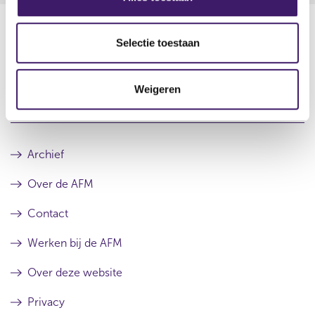
e
l
e
Selectie toestaan
c
Datum laatste update: 07 augustus 2026
t
Weigeren
i
e
Archief
Over de AFM
Contact
Werken bij de AFM
Over deze website
Privacy