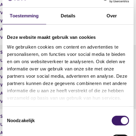
Aantal effecten
-21.520,00
Valuta
EUR
Toestemming
Details
Over
Waarde per aandeel
0,00
Aantal stemmen
0,00
Deze website maakt gebruik van cookies
Vrije hand beheer
Nee
We gebruiken cookies om content en advertenties te
Soort effect
Performance award share
personaliseren, om functies voor social media te bieden
Uitgevende instelling
Wereldhave N.V.
en om ons websiteverkeer te analyseren. Ook delen we
informatie over uw gebruik van onze site met onze
Aantal effecten
3.434,00
partners voor social media, adverteren en analyse. Deze
Valuta
EUR
partners kunnen deze gegevens combineren met andere
Waarde per aandeel
0,00
informatie die u aan ze heeft verstrekt of die ze hebben
Aantal stemmen
0,00
verzameld op basis van uw gebruik van hun services.
Vrije hand beheer
Nee
T
Soort effect
Performance award share
Noodzakelijk
o
Uitgevende instelling
Wereldhave N.V.
e
Aantal effecten
21.197,00