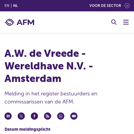
(ENGLISH)
(NEDERLANDS (NEDERLAND))
EN
NL
VOOR DE SECTOR
G
o
t
o
c
A.W. de Vreede -
o
n
Wereldhave N.V. -
t
e
Amsterdam
n
t
Melding in het register bestuurders en
commissarissen van de AFM.
Datum meldingsplicht