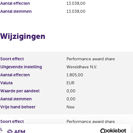
s
r
Aantal effecten
13.038,00
u
e
Aantal stemmen
13.038,00
l
s
t
u
a
l
a
t
Wijzigingen
t
a
a
t
Soort effect
Performance award share
Uitgevende instelling
Wereldhave N.V.
Aantal effecten
1.805,00
Valuta
EUR
Waarde per aandeel
0,00
Aantal stemmen
0,00
Vrije hand beheer
Nee
Soort effect
Performance award share
Uitgevende instelling
Wereldhave N.V.