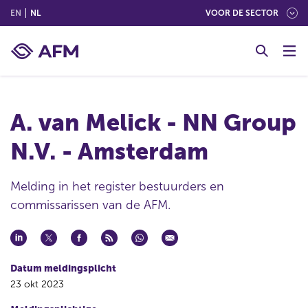
(ENGLISH)
(NEDERLANDS (NEDERLAND))
EN
NL
VOOR DE SECTOR
G
o
t
o
c
A. van Melick - NN Group
o
n
N.V. - Amsterdam
t
e
n
Melding in het register bestuurders en
t
commissarissen van de AFM.
Datum meldingsplicht
23 okt 2023