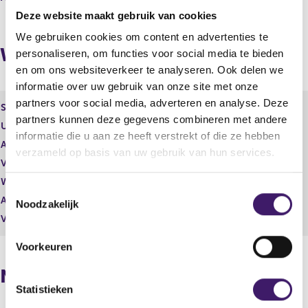
t
u
Deze website maakt gebruik van cookies
a
l
We gebruiken cookies om content en advertenties te
a
t
Wijzigingen
personaliseren, om functies voor social media te bieden
t
a
a
en om ons websiteverkeer te analyseren. Ook delen we
t
informatie over uw gebruik van onze site met onze
partners voor social media, adverteren en analyse. Deze
Soort effect
Restricted share
partners kunnen deze gegevens combineren met andere
Uitgevende instelling
NN Group N.V.
informatie die u aan ze heeft verstrekt of die ze hebben
Aantal effecten
405,00
verzameld op basis van uw gebruik van hun services.
Valuta
EUR
Waarde per aandeel
0,00
T
Aantal stemmen
0,00
Noodzakelijk
o
Vrije hand beheer
Nee
e
s
Voorkeuren
t
Naposities
e
m
Statistieken
m