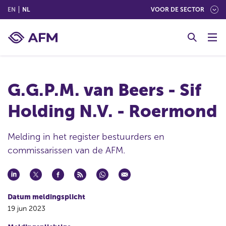
(ENGLISH)
(NEDERLANDS (NEDERLAND))
EN
NL
VOOR DE SECTOR
G
o
t
o
c
G.G.P.M. van Beers - Sif
o
n
Holding N.V. - Roermond
t
e
n
Melding in het register bestuurders en
t
commissarissen van de AFM.
Datum meldingsplicht
19 jun 2023