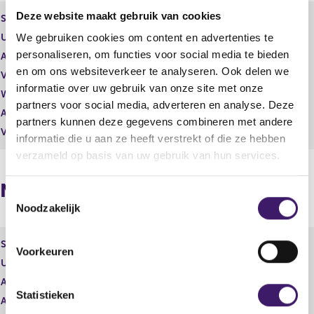
t
u
Deze website maakt gebruik van cookies
Soort effect
Claimrecht
a
l
Uitgevende instelling
Sif Holding N.V.
We gebruiken cookies om content en advertenties te
a
t
personaliseren, om functies voor social media te bieden
t
a
Aantal effecten
10.496,00
a
en om ons websiteverkeer te analyseren. Ook delen we
Valuta
EUR
t
informatie over uw gebruik van onze site met onze
Waarde per aandeel
0,42
partners voor social media, adverteren en analyse. Deze
Aantal stemmen
0,00
partners kunnen deze gegevens combineren met andere
Vrije hand beheer
Nee
informatie die u aan ze heeft verstrekt of die ze hebben
verzameld op basis van uw gebruik van hun services.
Naposities
T
Noodzakelijk
o
e
s
Soort effect
Performance award unit
Voorkeuren
t
Uitgevende instelling
Sif Holding N.V.
e
Aantal effecten
m
Statistieken
Aantal stemmen
m