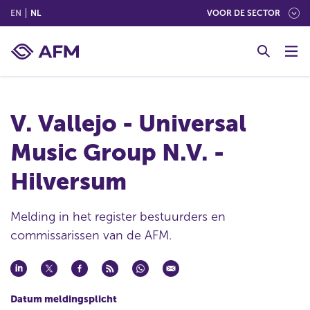
(ENGLISH)
(NEDERLANDS (NEDERLAND))
EN
NL
VOOR DE SECTOR
G
o
t
o
c
V. Vallejo - Universal
o
n
Music Group N.V. -
t
e
Hilversum
n
t
Melding in het register bestuurders en
commissarissen van de AFM.
Datum meldingsplicht