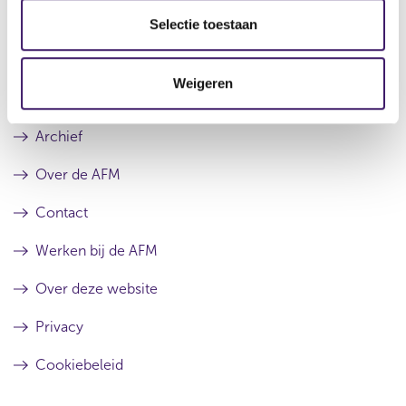
Datum laatste update: 09 augustus 2026
e
Selectie toestaan
c
t
Weigeren
i
e
Archief
Over de AFM
Contact
Werken bij de AFM
Over deze website
Privacy
Cookiebeleid