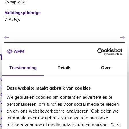
23 sep 2021
Meldingsplichtige
V. Vallejo
V
V
o
o
r
l
i
g
Wijzigingen
g
e
e
n
Toestemming
Details
Over
r
d
e
e
Soort effect
Gewoon aandeel
g
r
Uitgevende instelling
Universal Music Group N.V.
Deze website maakt gebruik van cookies
i
e
s
g
Aantal effecten
91.770,00
We gebruiken cookies om content en advertenties te
t
i
Valuta
EUR
personaliseren, om functies voor social media te bieden
e
s
Waarde per aandeel
0,00
en om ons websiteverkeer te analyseren. Ook delen we
r
t
r
e
informatie over uw gebruik van onze site met onze
Aantal stemmen
91.770,00
e
r
partners voor social media, adverteren en analyse. Deze
Vrije hand beheer
Nee