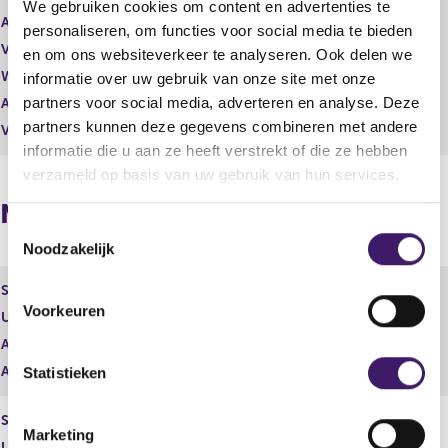
We gebruiken cookies om content en advertenties te
Aantal effecten
18.975,00
personaliseren, om functies voor social media te bieden
Valuta
EUR
en om ons websiteverkeer te analyseren. Ook delen we
Waarde per aandeel
6,28
informatie over uw gebruik van onze site met onze
partners voor social media, adverteren en analyse. Deze
Aantal stemmen
18.975,00
partners kunnen deze gegevens combineren met andere
Vrije hand beheer
Nee
informatie die u aan ze heeft verstrekt of die ze hebben
verzameld op basis van uw gebruik van hun services.
Naposities
T
Noodzakelijk
o
e
Soort effect
Gewoon aandeel
s
Voorkeuren
Uitgevende instelling
Value8 N.V.
t
Aantal effecten
0,00
e
Aantal stemmen
0,00
m
Statistieken
m
Soort effect
Cumulatief preferent aandeel C
i
Marketing
n
Uitgevende instelling
Value8 N.V.