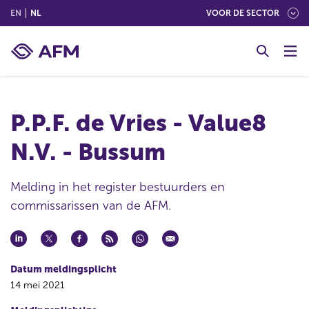
(ENGLISH)
(NEDERLANDS (NEDERLAND))
EN
NL
VOOR DE SECTOR
G
o
t
o
c
P.P.F. de Vries - Value8
o
n
N.V. - Bussum
t
e
n
Melding in het register bestuurders en
t
commissarissen van de AFM.
Datum meldingsplicht
14 mei 2021