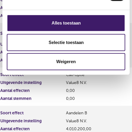
g
Aantal effecten
s
Aantal stemmen
s
Alles toestaan
e
Certificaat cumulatief preferent
Soort effect
l
aandeel C
e
Selectie toestaan
Uitgevende instelling
Value8 N.V.
c
Aantal effecten
t
Aantal stemmen
Weigeren
i
e
Soort effect
Call-optie
Uitgevende instelling
Value8 N.V.
Aantal effecten
0,00
Aantal stemmen
0,00
Soort effect
Aandelen B
Uitgevende instelling
Value8 N.V.
Aantal effecten
4.010.200,00