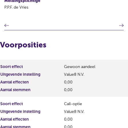
Meldingsplichtige
P.P.F. de Vries
V
V
o
o
r
l
i
g
Voorposities
g
e
e
n
r
d
e
e
Soort effect
Gewoon aandeel
g
r
Uitgevende instelling
Value8 N.V.
i
e
s
g
Aantal effecten
0,00
t
i
Aantal stemmen
0,00
e
s
r
t
Soort effect
Call-optie
r
e
e
r
Uitgevende instelling
Value8 N.V.
s
r
Aantal effecten
0,00
u
e
Aantal stemmen
0,00
l
s