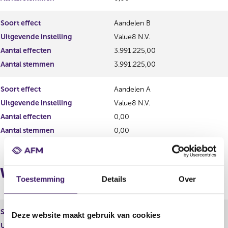
t
u
a
l
Soort effect
Aandelen B
a
t
Uitgevende instelling
Value8 N.V.
t
a
a
Aantal effecten
3.991.225,00
t
Aantal stemmen
3.991.225,00
Soort effect
Aandelen A
Uitgevende instelling
Value8 N.V.
Aantal effecten
0,00
Aantal stemmen
0,00
Wijzigingen
Toestemming
Details
Over
Soort effect
Aandelen B
Deze website maakt gebruik van cookies
Uitgevende instelling
Value8 N.V.