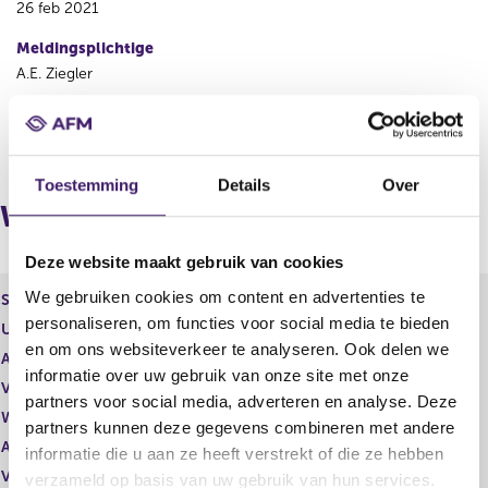
26 feb 2021
Meldingsplichtige
A.E. Ziegler
V
V
o
o
r
l
Toestemming
Details
Over
i
g
Wijzigingen
g
e
e
n
Deze website maakt gebruik van cookies
r
d
e
e
We gebruiken cookies om content en advertenties te
Soort effect
American Depository Receipt
g
r
personaliseren, om functies voor social media te bieden
Uitgevende instelling
Wolters Kluwer N.V.
i
e
en om ons websiteverkeer te analyseren. Ook delen we
s
g
Aantal effecten
1.894,00
informatie over uw gebruik van onze site met onze
t
i
Valuta
USD
partners voor social media, adverteren en analyse. Deze
e
s
Waarde per aandeel
79,06
r
t
partners kunnen deze gegevens combineren met andere
r
e
Aantal stemmen
1.894,00
informatie die u aan ze heeft verstrekt of die ze hebben
e
r
Vrije hand beheer
Nee
verzameld op basis van uw gebruik van hun services.