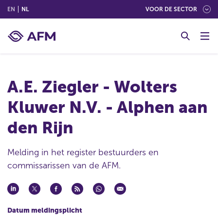
(ENGLISH)
(NEDERLANDS (NEDERLAND))
EN
NL
VOOR DE SECTOR
G
o
t
o
c
A.E. Ziegler - Wolters
o
n
Kluwer N.V. - Alphen aan
t
e
den Rijn
n
t
Melding in het register bestuurders en
commissarissen van de AFM.
Datum meldingsplicht