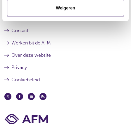
t
Archief
Weigeren
i
e
Over de AFM
Contact
Werken bij de AFM
Over deze website
Privacy
Cookiebeleid